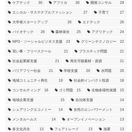
ケアテック
30
アフリカ
30
開発コンサル
29
エシカル・サステナブルファッション
27
子育て
27
大学発スタートアップ
26
エドテック
26
バイオテック
26
森林保全
25
アグリテック
24
NPO・ソーシャルビジネス支援
23
グリーンテクノロジー
22
習い事・フリースクール
21
プラスチック問題
21
社会起業家支援
21
再生可能素材・資源
21
バリアフリー社会
21
学校支援
20
水問題
20
地域コミュニティ再生
19
社会的インパクト投資
18
コンサルティング
16
ゴミ問題
15
生物多様性保護
15
地域企業支援
15
自治体支援
14
シェアリングエコノミー
14
女性のエンパワーメント
14
メンタルヘルス
14
オープンイノベーション
13
多文化共生
13
フェアトレード
13
漁業
13