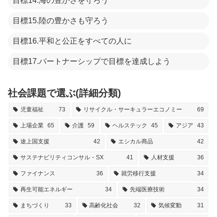
目標14.海の豊かさを守ろう
目標15.陸の豊かさも守ろう
目標16.平和と公正をすべての人に
目標17.パートナーシップで目標を達成しよう
社会課題で選ぶ(詳細分類)
児童福祉
73
リサイクル・サーキュラーエコノミー
69
上場企業
65
介護
59
ヘルステック
45
アジア
43
途上国支援
42
エシカル商品
42
サステナビリティコンサル・SX
41
人材支援
36
ファイナンス
36
就労移行支援
34
再生可能エネルギー
34
先端医療技術
34
まちづくり
33
高齢化社会
32
気候変動
31