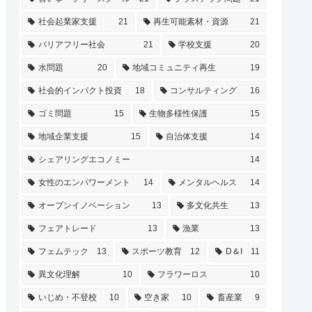
社会起業家支援
21
再生可能素材・資源
21
バリアフリー社会
21
学校支援
20
水問題
20
地域コミュニティ再生
19
社会的インパクト投資
18
コンサルティング
16
ゴミ問題
15
生物多様性保護
15
地域企業支援
15
自治体支援
14
シェアリングエコノミー
14
女性のエンパワーメント
14
メンタルヘルス
14
オープンイノベーション
13
多文化共生
13
フェアトレード
13
漁業
13
フェムテック
13
スポーツ教育
12
D＆I
11
異文化理解
10
フラワーロス
10
いじめ・不登校
10
空き家
10
畜産業
9