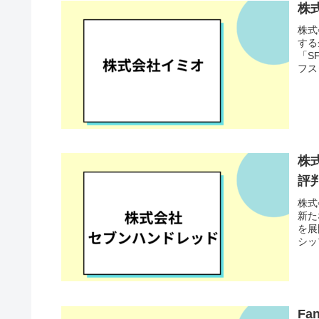
株
株式
する
「S
フス
株
評
株式
新た
を展
シッ
Fa