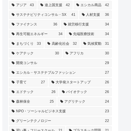
アジア
43
途上国支援
42
エシカル商品
42
サステナビリティコンサル・SX
41
人材支援
36
ファイナンス
36
就労移行支援
34
再生可能エネルギー
34
先端医療技術
34
まちづくり
33
高齢化社会
32
気候変動
31
ケアテック
30
アフリカ
30
開発コンサル
29
エシカル・サステナブルファッション
27
子育て
27
大学発スタートアップ
26
エドテック
26
バイオテック
26
森林保全
25
アグリテック
24
NPO・ソーシャルビジネス支援
23
グリーンテクノロジー
22
習い事・フリースクール
21
プラスチック問題
21