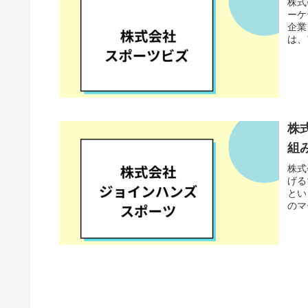
株式
ーケ
企業
は、
株
組
株式
げる
とい
のマ