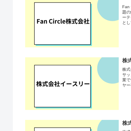
Fa
題の
ーテ
とし
株
株式
サッ
業で
ヤー
株