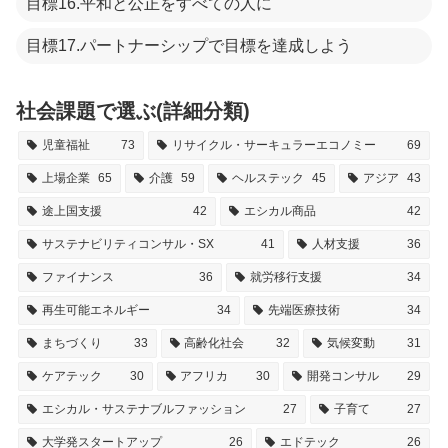
目標16.平和と公正をすべての人に
目標17.パートナーシップで目標を達成しよう
社会課題で選ぶ(詳細分類)
児童福祉
73
リサイクル・サーキュラーエコノミー
69
上場企業
65
介護
59
ヘルステック
45
アジア
43
途上国支援
42
エシカル商品
42
サステナビリティコンサル・SX
41
人材支援
36
ファイナンス
36
就労移行支援
34
再生可能エネルギー
34
先端医療技術
34
まちづくり
33
高齢化社会
32
気候変動
31
ケアテック
30
アフリカ
30
開発コンサル
29
エシカル・サステナブルファッション
27
子育て
27
大学発スタートアップ
26
エドテック
26