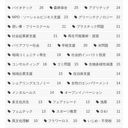
バイオテック
26
森林保全
25
アグリテック
24
NPO・ソーシャルビジネス支援
23
グリーンテクノロジー
22
習い事・フリースクール
21
プラスチック問題
21
社会起業家支援
21
再生可能素材・資源
21
バリアフリー社会
21
学校支援
20
水問題
20
地域コミュニティ再生
19
社会的インパクト投資
18
コンサルティング
16
ゴミ問題
15
生物多様性保護
15
地域企業支援
15
自治体支援
14
シェアリングエコノミー
14
女性のエンパワーメント
14
メンタルヘルス
14
オープンイノベーション
13
多文化共生
13
フェアトレード
13
漁業
13
フェムテック
13
スポーツ教育
12
D＆I
11
異文化理解
10
フラワーロス
10
いじめ・不登校
10