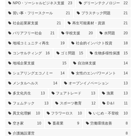
NPO・ソーシャルビジネス支援
23
グリーンテクノロジー
22
習い事・フリースクール
21
プラスチック問題
21
社会起業家支援
21
再生可能素材・資源
21
バリアフリー社会
21
学校支援
20
水問題
20
地域コミュニティ再生
19
社会的インパクト投資
18
コンサルティング
16
ゴミ問題
15
生物多様性保護
15
地域企業支援
15
自治体支援
14
シェアリングエコノミー
14
女性のエンパワーメント
14
メンタルヘルス
14
オープンイノベーション
13
多文化共生
13
フェアトレード
13
漁業
13
フェムテック
13
スポーツ教育
12
D＆I
11
異文化理解
10
フラワーロス
10
いじめ・不登校
10
空き家
10
畜産業
9
労働環境改善
8
介護施設運営
8