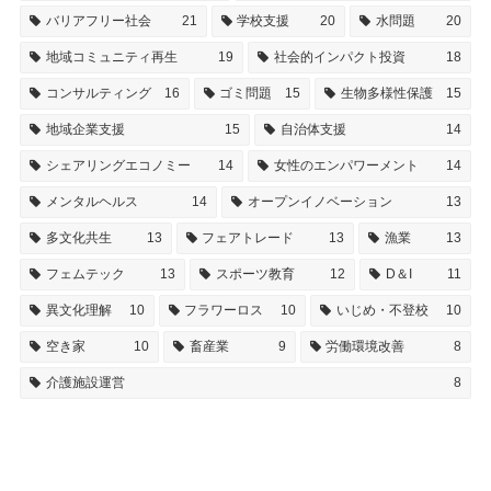
バリアフリー社会
21
学校支援
20
水問題
20
地域コミュニティ再生
19
社会的インパクト投資
18
コンサルティング
16
ゴミ問題
15
生物多様性保護
15
地域企業支援
15
自治体支援
14
シェアリングエコノミー
14
女性のエンパワーメント
14
メンタルヘルス
14
オープンイノベーション
13
多文化共生
13
フェアトレード
13
漁業
13
フェムテック
13
スポーツ教育
12
D＆I
11
異文化理解
10
フラワーロス
10
いじめ・不登校
10
空き家
10
畜産業
9
労働環境改善
8
介護施設運営
8