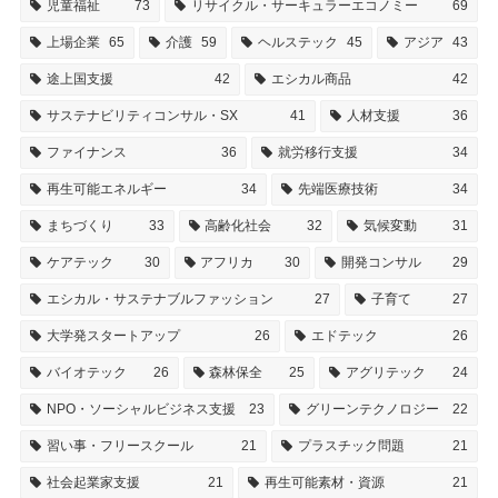
児童福祉
73
リサイクル・サーキュラーエコノミー
69
上場企業
65
介護
59
ヘルステック
45
アジア
43
途上国支援
42
エシカル商品
42
サステナビリティコンサル・SX
41
人材支援
36
ファイナンス
36
就労移行支援
34
再生可能エネルギー
34
先端医療技術
34
まちづくり
33
高齢化社会
32
気候変動
31
ケアテック
30
アフリカ
30
開発コンサル
29
エシカル・サステナブルファッション
27
子育て
27
大学発スタートアップ
26
エドテック
26
バイオテック
26
森林保全
25
アグリテック
24
NPO・ソーシャルビジネス支援
23
グリーンテクノロジー
22
習い事・フリースクール
21
プラスチック問題
21
社会起業家支援
21
再生可能素材・資源
21