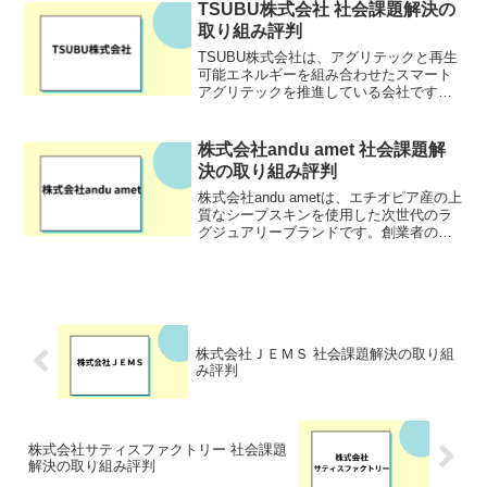
自サービスの開発に取り組んでいます。
TSUBU株式会社 社会課題解決の
エンタープライズビジ...
取り組み評判
TSUBU株式会社は、アグリテックと再生
可能エネルギーを組み合わせたスマート
アグリテックを推進している会社です。
近年、農業人口の減少や高齢化により、
耕作放棄地が増えています。同時に、世
界規模で地球温暖化が進み、その対策が
株式会社andu amet 社会課題解
急務となっています。...
決の取り組み評判
株式会社andu ametは、エチオピア産の上
質なシープスキンを使用した次世代のラ
グジュアリーブランドです。創業者の鮫
島弘子氏は、持続可能で長く愛される製
品作りを目指し、エシカルなものづくり
を推進。アフリカの自然や文化、日本の
美を融合させた...
株式会社ＪＥＭＳ 社会課題解決の取り組
み評判
株式会社サティスファクトリー 社会課題
解決の取り組み評判