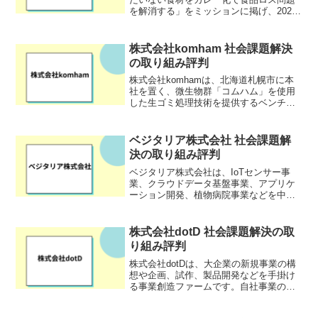
を解消する」をミッションに掲げ、2021
年10月に設立された企業です。代表は東
京農業大学出身で、累計2000食以上のレ
トルトカレーを食しているレトルトカレ
株式会社komham 社会課題解決
ー...
の取り組み評判
株式会社komhamは、北海道札幌市に本
社を置く、微生物群「コムハム」を使用
した生ゴミ処理技術を提供するベンチャ
ー企業です。「微生物で生活環境を整備
する」をミッションに掲げ、循環型社会
の実現に努めています。2022年に経済産
ベジタリア株式会社 社会課題解
業省北海道経済産...
決の取り組み評判
ベジタリア株式会社は、IoTセンサー事
業、クラウドデータ基盤事業、アプリケ
ーション開発、植物病院事業などを中心
とした流通販売事業を手掛ける企業で
す。特にスマート農業に関連する技術の
開発と実装に注力しており、農業の未来
株式会社dotD 社会課題解決の取
を支える先進的な取り組み...
り組み評判
株式会社dotDは、大企業の新規事業の構
想や企画、試作、製品開発などを手掛け
る事業創造ファームです。自社事業の企
画・開発・運営も行っており、社会問題
やメンバーの課題と向き合いながら、独