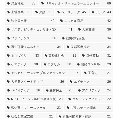
児童福祉
73
リサイクル・サーキュラーエコノミー
69
上場企業
65
介護
59
ヘルステック
45
アジア
43
途上国支援
42
エシカル商品
42
サステナビリティコンサル・SX
41
人材支援
36
ファイナンス
36
就労移行支援
34
再生可能エネルギー
34
先端医療技術
34
まちづくり
33
高齢化社会
32
気候変動
31
ケアテック
30
アフリカ
30
開発コンサル
29
エシカル・サステナブルファッション
27
子育て
27
大学発スタートアップ
26
エドテック
26
バイオテック
26
森林保全
25
アグリテック
24
NPO・ソーシャルビジネス支援
23
グリーンテクノロジー
22
習い事・フリースクール
21
プラスチック問題
21
社会起業家支援
21
再生可能素材・資源
21