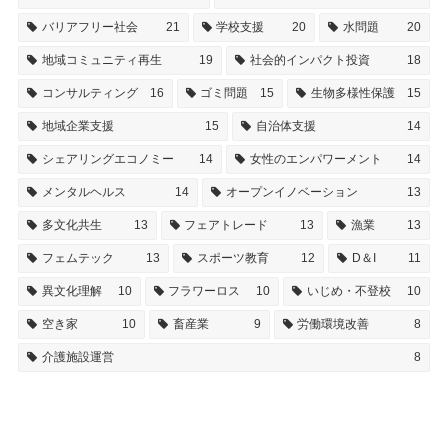
バリアフリー社会
21
学校支援
20
水問題
20
地域コミュニティ再生
19
社会的インパクト投資
18
コンサルティング
16
ゴミ問題
15
生物多様性保護
15
地域企業支援
15
自治体支援
14
シェアリングエコノミー
14
女性のエンパワーメント
14
メンタルヘルス
14
オープンイノベーション
13
多文化共生
13
フェアトレード
13
漁業
13
フェムテック
13
スポーツ教育
12
D＆I
11
異文化理解
10
フラワーロス
10
いじめ・不登校
10
空き家
10
畜産業
9
労働環境改善
8
介護施設運営
8