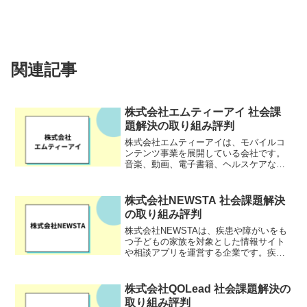
関連記事
株式会社エムティーアイ 社会課
題解決の取り組み評判
株式会社エムティーアイは、モバイルコ
ンテンツ事業を展開している会社です。
音楽、動画、電子書籍、ヘルスケアな
ど、幅広いジャンルのコンテンツを提
供。社会貢献にも積極的で、天気予報サ
イト「ライフレンジャー天気」の売上の
株式会社NEWSTA 社会課題解決
一部を被災地に寄付し、エコキ...
の取り組み評判
株式会社NEWSTAは、疾患や障がいをも
つ子どもの家族を対象とした情報サイト
や相談アプリを運営する企業です。疾患
児や障がい児の家族向け相談QAアプリ
「ファミケア」は、全国5,000 家族を超
える同じ境遇の家族同士が出会い、コミ
株式会社QOLead 社会課題解決の
ュニケーション...
取り組み評判