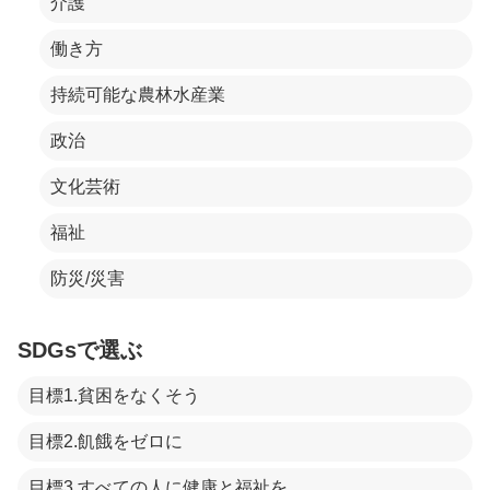
介護
働き方
持続可能な農林水産業
政治
文化芸術
福祉
防災/災害
SDGsで選ぶ
目標1.貧困をなくそう
目標2.飢餓をゼロに
目標3.すべての人に健康と福祉を