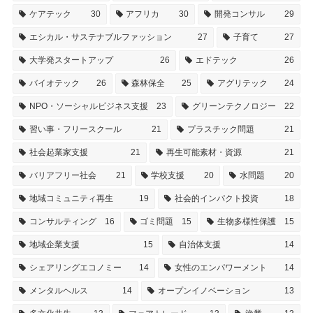
ケアテック
30
アフリカ
30
開発コンサル
29
エシカル・サステナブルファッション
27
子育て
27
大学発スタートアップ
26
エドテック
26
バイオテック
26
森林保全
25
アグリテック
24
NPO・ソーシャルビジネス支援
23
グリーンテクノロジー
22
習い事・フリースクール
21
プラスチック問題
21
社会起業家支援
21
再生可能素材・資源
21
バリアフリー社会
21
学校支援
20
水問題
20
地域コミュニティ再生
19
社会的インパクト投資
18
コンサルティング
16
ゴミ問題
15
生物多様性保護
15
地域企業支援
15
自治体支援
14
シェアリングエコノミー
14
女性のエンパワーメント
14
メンタルヘルス
14
オープンイノベーション
13