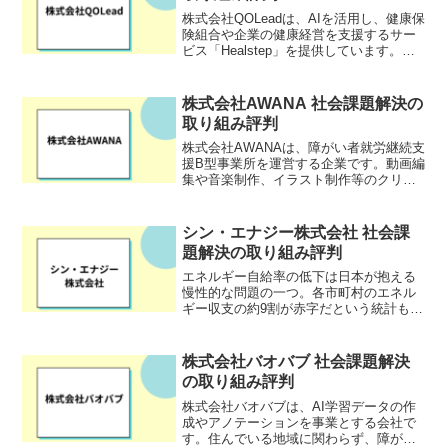
株式会社QOLeadは、AIを活用し、健康保
険組合や企業の健康経営を支援するサー
ビス「Healstep」を提供しています。保
険者向けには、データ分析に基づいた将
来医療費予測や、最適な保健事業サービ
スのマッチングなどを提供し、保健事業
株式会社AWANA 社会課題解決の
の効率化...
取り組み評判
株式会社AWANAは、障がい者就労継続支
援B型事業所を運営する企業です。動画編
集や音楽制作、イラスト制作等のクリエ
イティブな活動に特化して、利用者の能
力アップや自立支援を実施。就職のサポ
ートも行っており、地域の企業や障がい
シン・エナジー株式会社 社会課
者雇用に理解がある...
題解決の取り組み評判
エネルギー自給率の低下は日本が抱える
慢性的な問題の一つ。各市町村のエネル
ギー収支の約9割が赤字だという統計もあ
り、日本は海外からの不安定なエネルギ
ー供給や国内の電力需給のひっ迫といっ
た問題に直面しています。そんな社会課
株式会社バオバブ 社会課題解決
題に取り組むべく、再生...
の取り組み評判
株式会社バオバブは、AI学習データの作
成やアノテーションを事業とする会社で
す。住んでいる地域に関わらず、障がい