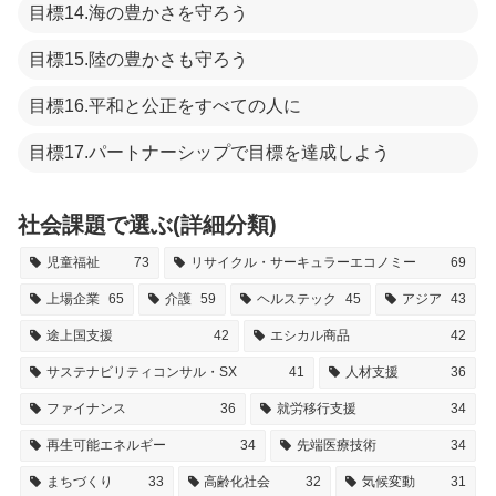
目標14.海の豊かさを守ろう
目標15.陸の豊かさも守ろう
目標16.平和と公正をすべての人に
目標17.パートナーシップで目標を達成しよう
社会課題で選ぶ(詳細分類)
児童福祉
73
リサイクル・サーキュラーエコノミー
69
上場企業
65
介護
59
ヘルステック
45
アジア
43
途上国支援
42
エシカル商品
42
サステナビリティコンサル・SX
41
人材支援
36
ファイナンス
36
就労移行支援
34
再生可能エネルギー
34
先端医療技術
34
まちづくり
33
高齢化社会
32
気候変動
31