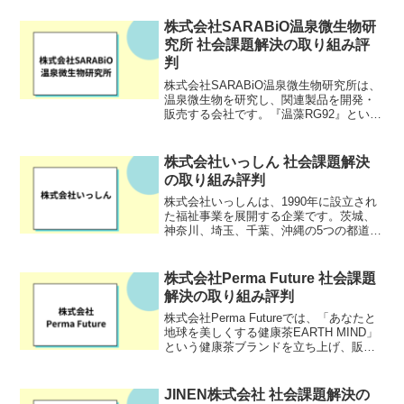
の企画、運営、開発を行っています。
株式会社SARABiO温泉微生物研
究所 社会課題解決の取り組み評
判
株式会社SARABiO温泉微生物研究所は、
温泉微生物を研究し、関連製品を開発・
販売する会社です。『温藻RG92』という
微生物を研究し、炎症抑制効果を実証、
2022年には公的研究機関との共同開発が
スタートしました。その研究は、ヘルス
株式会社いっしん 社会課題解決
ケア事業、...
の取り組み評判
株式会社いっしんは、1990年に設立され
た福祉事業を展開する企業です。茨城、
神奈川、埼玉、千葉、沖縄の5つの都道府
県で、福祉サービスを提供しています。
高齢者や障がい者向けの生活支援や介護
サービスに特化しており、地域密着型の
株式会社Perma Future 社会課題
サービスを展開して...
解決の取り組み評判
株式会社Perma Futureでは、「あなたと
地球を美しくする健康茶EARTH MIND」
という健康茶ブランドを立ち上げ、販売
しています。
JINEN株式会社 社会課題解決の