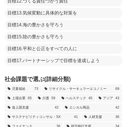
目標12.つくる責任つかう責任
目標13.気候変動に具体的な対策を
目標14.海の豊かさを守ろう
目標15.陸の豊かさも守ろう
目標16.平和と公正をすべての人に
目標17.パートナーシップで目標を達成しよう
社会課題で選ぶ(詳細分類)
児童福祉
73
リサイクル・サーキュラーエコノミー
69
上場企業
65
介護
59
ヘルステック
45
アジア
43
途上国支援
42
エシカル商品
42
サステナビリティコンサル・SX
41
人材支援
36
ファイナンス
36
就労移行支援
34