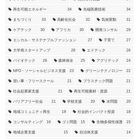
再生可能エネルギー
34
先端医療技術
34
まちづくり
33
高齢化社会
32
気候変動
31
ケアテック
30
アフリカ
30
開発コンサル
29
エシカル・サステナブルファッション
27
子育て
27
大学発スタートアップ
26
エドテック
26
バイオテック
26
森林保全
25
アグリテック
24
NPO・ソーシャルビジネス支援
23
グリーンテクノロジー
22
習い事・フリースクール
21
プラスチック問題
21
社会起業家支援
21
再生可能素材・資源
21
バリアフリー社会
21
学校支援
20
水問題
20
地域コミュニティ再生
19
社会的インパクト投資
18
コンサルティング
16
ゴミ問題
15
生物多様性保護
15
地域企業支援
15
自治体支援
14