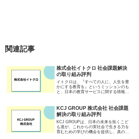
関連記事
株式会社イトクロ 社会課題解決
の取り組み評判
イトクロは、『すべての人に、人生を豊
かにする教育を』というミッションのも
と、日本の教育サービスに関する情報を
整理し、提供することで、すべての人
が、一人ひとりにあった教育を選択でき
ることを目指して事業を展開していま
KCJ GROUP 株式会社 社会課題
す。
解決の取り組み評判
KCJ GROUPは、日本の未来を拓くこど
も達が、これからの実社会で生きる力を
育むための学びの機会を提供し、真のエ
デュテインメントを目指し、キッザニア