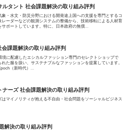
サルタント 社会課題解決の取り組み評判
気象・水文・防災分野における開発途上国への支援を専門とするコ
象レーダーなどの観測システムの整備から、技術移転による人材育
サポートしています。特に、日本政府の無償...
式会社 社会課題解決の取り組み評判
は、人や環境に配慮したエシカルファッション専門のセレクトショップで
られた服を扱い、サステナブルなファッションを提案しています。
Epoch（新時代）...
トナーズ 社会課題解決の取り組み評判
ズはマイノリティが抱える不自由・社会問題をソーシャルビジネス
会課題解決の取り組み評判