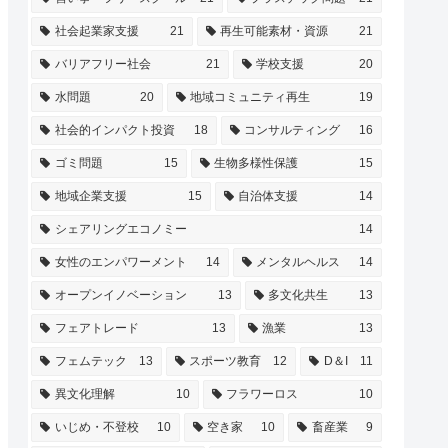
社会起業家支援
21
再生可能素材・資源
21
バリアフリー社会
21
学校支援
20
水問題
20
地域コミュニティ再生
19
社会的インパクト投資
18
コンサルティング
16
ゴミ問題
15
生物多様性保護
15
地域企業支援
15
自治体支援
14
シェアリングエコノミー
14
女性のエンパワーメント
14
メンタルヘルス
14
オープンイノベーション
13
多文化共生
13
フェアトレード
13
漁業
13
フェムテック
13
スポーツ教育
12
D＆I
11
異文化理解
10
フラワーロス
10
いじめ・不登校
10
空き家
10
畜産業
9