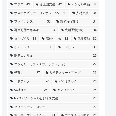
アジア
43
途上国支援
42
エシカル商品
42
サステナビリティコンサル・SX
41
人材支援
36
ファイナンス
36
就労移行支援
34
再生可能エネルギー
34
先端医療技術
34
まちづくり
33
高齢化社会
32
気候変動
31
ケアテック
30
アフリカ
30
開発コンサル
29
エシカル・サステナブルファッション
27
子育て
27
大学発スタートアップ
26
エドテック
26
バイオテック
26
森林保全
25
アグリテック
24
NPO・ソーシャルビジネス支援
23
グリーンテクノロジー
22
習い事・フリースクール
21
プラスチック問題
21