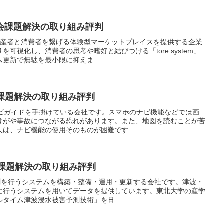
 社会課題解決の取り組み評判
業生産者と消費者を繋げる体験型マーケットプレイスを提供する企業
可視化し、消費者の思考や嗜好と結びつける「tore system」
更新で無駄を最小限に抑えま...
社会課題解決の取り組み評判
Rナビガイドを手掛けている会社です。スマホのナビ機能などでは画
けがや事故につながる恐れがあります。また、地図を読むことが苦
は、ナビ機能の使用そのものが困難です...
 社会課題解決の取り組み評判
災害予測を行うシステムを構築・整備・運用・更新する会社です。津波・
に行うシステムを用いてデータを提供しています。東北大学の産学
タイム津波浸水被害予測技術」を日...