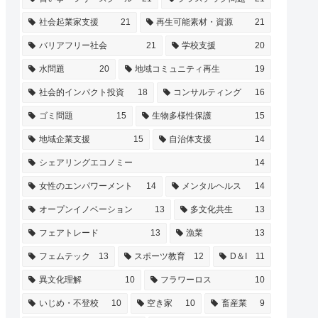
社会起業家支援
21
再生可能素材・資源
21
バリアフリー社会
21
学校支援
20
水問題
20
地域コミュニティ再生
19
社会的インパクト投資
18
コンサルティング
16
ゴミ問題
15
生物多様性保護
15
地域企業支援
15
自治体支援
14
シェアリングエコノミー
14
女性のエンパワーメント
14
メンタルヘルス
14
オープンイノベーション
13
多文化共生
13
フェアトレード
13
漁業
13
フェムテック
13
スポーツ教育
12
D＆I
11
異文化理解
10
フラワーロス
10
いじめ・不登校
10
空き家
10
畜産業
9