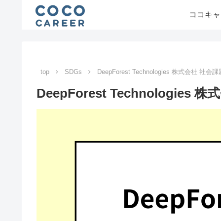
ココキャ
top
SDGs
DeepForest Technologies 株式会社
DeepForest Technolog