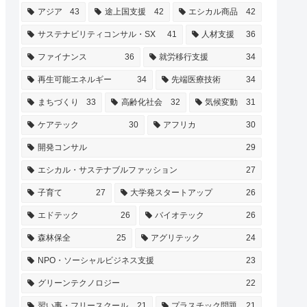
アジア
43
途上国支援
42
エシカル商品
42
サステナビリティコンサル・SX
41
人材支援
36
ファイナンス
36
就労移行支援
34
再生可能エネルギー
34
先端医療技術
34
まちづくり
33
高齢化社会
32
気候変動
31
ケアテック
30
アフリカ
30
開発コンサル
29
エシカル・サステナブルファッション
27
子育て
27
大学発スタートアップ
26
エドテック
26
バイオテック
26
森林保全
25
アグリテック
24
NPO・ソーシャルビジネス支援
23
グリーンテクノロジー
22
習い事・フリースクール
21
プラスチック問題
21