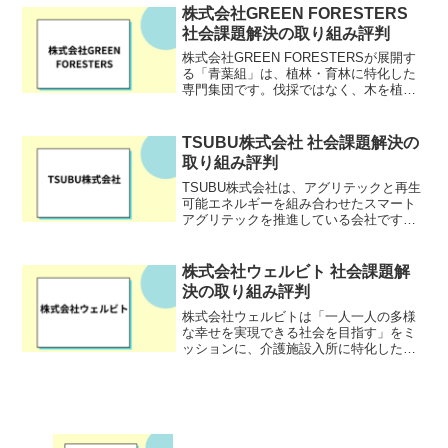
学ぶコースが特徴的です。AI時代に輝く
株式会社GREEN FORESTERS
ための力と人として...
社会課題解決の取り組み評判
株式会社GREEN FORESTERSが展開す
る「青葉組」は、植林・育林に特化した
専門集団です。伐採ではなく、木を植
え、森を育てることにフォーカスするこ
とで、日本の森林の再生と持続可能な林
業を目指しています。「自然資本を成長
TSUBU株式会社 社会課題解決の
させる」を理念に...
取り組み評判
TSUBU株式会社は、アグリテックと再生
可能エネルギーを組み合わせたスマート
アグリテックを推進している会社です。
近年、農業人口の減少や高齢化により、
耕作放棄地が増えています。同時に、世
界規模で地球温暖化が進み、その対策が
株式会社ウェルビト 社会課題解
急務となっています。...
決の取り組み評判
株式会社ウェルビトは「一人一人の多様
な幸せを実現できる社会を目指す」をミ
ッションに、介護施設入所に特化した身
元保証サービス「身元保証のみかた」を
提供する会社です。近年、増加している
単身高齢者の中には、子どもや親族がい
ない、またはいても疎遠の...