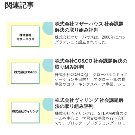
関連記事
株式会社マザーハウス 社会課題
解決の取り組み評判
株式会社マザーハウスは、2006年にバン
グラデシュで設立されました。
株式会社CO&CO 社会課題解決の
取り組み評判
株式会社CO&COは、グローバルコミュニ
ケーションを目的としてグローバル共育
事業やコワーキングスペース事業、シェ
アハウス事業など様々な事業を展開する
企業です。共育・共創・共生をテーマ
に、世界をひとつにするコミュニティを
株式会社ヴィリング 社会課題解
つくるため多くのイベン...
決の取り組み評判
株式会社ヴィリングは、STEAM教育スク
ールを中心に、学習支援事業を行う会社
です。ブロック・プログラミング・ロボ
ットなどを使った、ものづくり体験を通
じて、身近にあるものの仕組みや原理を