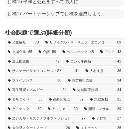
目標16.平和と公正をすべての人に
目標17.パートナーシップで目標を達成しよう
社会課題で選ぶ(詳細分類)
児童福祉
73
リサイクル・サーキュラーエコノミー
69
上場企業
65
介護
59
ヘルステック
45
アジア
43
途上国支援
42
エシカル商品
42
サステナビリティコンサル・SX
41
人材支援
36
ファイナンス
36
就労移行支援
34
再生可能エネルギー
34
先端医療技術
34
まちづくり
33
高齢化社会
32
気候変動
31
ケアテック
30
アフリカ
30
開発コンサル
29
エシカル・サステナブルファッション
27
子育て
27
大学発スタートアップ
26
エドテック
26