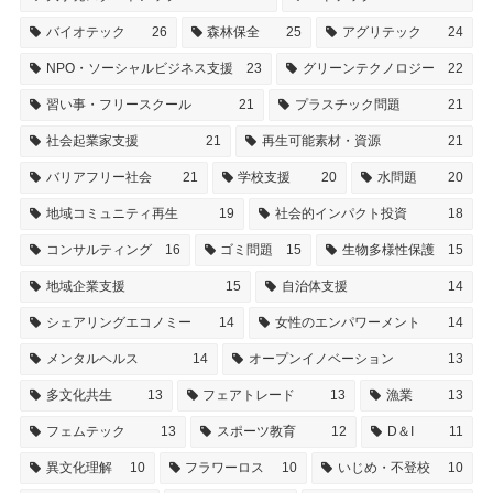
バイオテック
26
森林保全
25
アグリテック
24
NPO・ソーシャルビジネス支援
23
グリーンテクノロジー
22
習い事・フリースクール
21
プラスチック問題
21
社会起業家支援
21
再生可能素材・資源
21
バリアフリー社会
21
学校支援
20
水問題
20
地域コミュニティ再生
19
社会的インパクト投資
18
コンサルティング
16
ゴミ問題
15
生物多様性保護
15
地域企業支援
15
自治体支援
14
シェアリングエコノミー
14
女性のエンパワーメント
14
メンタルヘルス
14
オープンイノベーション
13
多文化共生
13
フェアトレード
13
漁業
13
フェムテック
13
スポーツ教育
12
D＆I
11
異文化理解
10
フラワーロス
10
いじめ・不登校
10