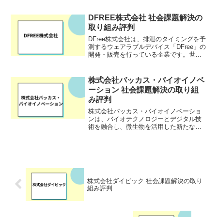
などを厳選して購入することができま
す。栄養改善のために必要な検査や解析
DFREE株式会社 社会課題解決の
技術は、各種栄養素研究のエ...
取り組み評判
DFree株式会社は、排泄のタイミングを予
測するウェアラブルデバイス「DFree」の
開発・販売を行っている企業です。世界
規模で進行中の高齢化社会に対応したソ
リューションを提供し、介護業界や高齢
者向けのサービスに大きな変革を目指し
株式会社バッカス・バイオイノベ
ています。H...
ーション 社会課題解決の取り組
み評判
株式会社バッカス・バイオイノベーショ
ンは、バイオテクノロジーとデジタル技
術を融合し、微生物を活用した新たな物
質生産を目指す、神戸大学発のベンチャ
ー企業です。「天寿を全うする直前まで
健康でいられる社会の実現」を理念と
し、バイオテクノロジー分野...
株式会社ダイビック 社会課題解決の取り
組み評判