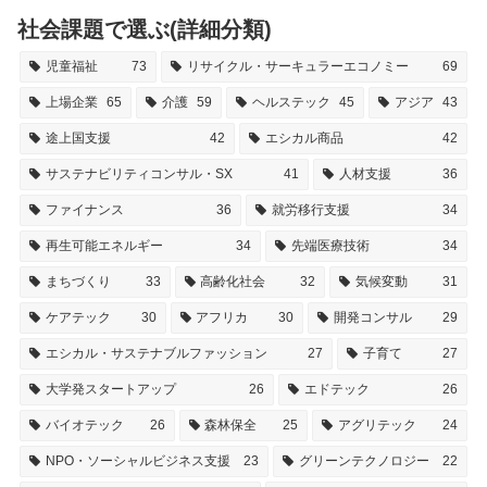
社会課題で選ぶ(詳細分類)
児童福祉
73
リサイクル・サーキュラーエコノミー
69
上場企業
65
介護
59
ヘルステック
45
アジア
43
途上国支援
42
エシカル商品
42
サステナビリティコンサル・SX
41
人材支援
36
ファイナンス
36
就労移行支援
34
再生可能エネルギー
34
先端医療技術
34
まちづくり
33
高齢化社会
32
気候変動
31
ケアテック
30
アフリカ
30
開発コンサル
29
エシカル・サステナブルファッション
27
子育て
27
大学発スタートアップ
26
エドテック
26
バイオテック
26
森林保全
25
アグリテック
24
NPO・ソーシャルビジネス支援
23
グリーンテクノロジー
22