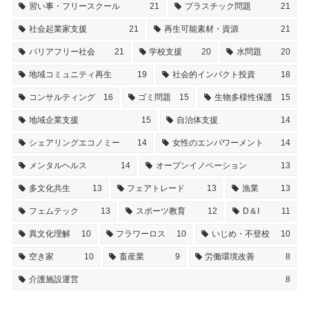
習い事・フリースクール
21
プラスチック問題
21
社会起業家支援
21
再生可能素材・資源
21
バリアフリー社会
21
学校支援
20
水問題
20
地域コミュニティ再生
19
社会的インパクト投資
18
コンサルティング
16
ゴミ問題
15
生物多様性保護
15
地域企業支援
15
自治体支援
14
シェアリングエコノミー
14
女性のエンパワーメント
14
メンタルヘルス
14
オープンイノベーション
13
多文化共生
13
フェアトレード
13
漁業
13
フェムテック
13
スポーツ教育
12
D＆I
11
異文化理解
10
フラワーロス
10
いじめ・不登校
10
空き家
10
畜産業
9
労働環境改善
8
介護施設運営
8