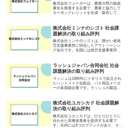
株式会社フェーガーは、農業分野の脱炭
素化を推進する企業で、農家と協力して
カーボンクレジットを生成・販売してい
ます。特に水田のメタン排出削減やバイ
オ炭利用などの技術を活用し、温室効果
ガス削減を目指しています。また、農家
株式会社ミンナのシゴト 社会課
に収益を提供することで、...
題解決の取り組み評判
株式会社ミンナのシゴトは、障がい者就
労支援事業所に特化したアウトソーシン
グ会社です。全国には就労支援事業所が
15000箇所以上ありますが、その大半は自
ら営業を行い、作業を確保しています。
そのため、十分な工賃を支払えるほど収
ラッシュジャパン合同会社 社会
益が出せていない事...
課題解決の取り組み評判
ラッシュは1995年にイギリスで設立され
たハンドメイド化粧品、バス用品メーカ
ーの多国籍企業です。ラッシュの製品
は、動物実験をしていないと確認できた
企業からのみ仕入をするなど、7つの倫理
的指針が掲げられています。 選ばれた理
株式会社ユカシカド 社会課題解
由【創業理由】ラッ...
決の取り組み評判
株式会社ユカシカドは、ひとりひとりに
合わせた栄養改善食を提供する企業で
す。社内には4つのブランドがあり、それ
ぞれ自分に合った栄養食やサプリメント