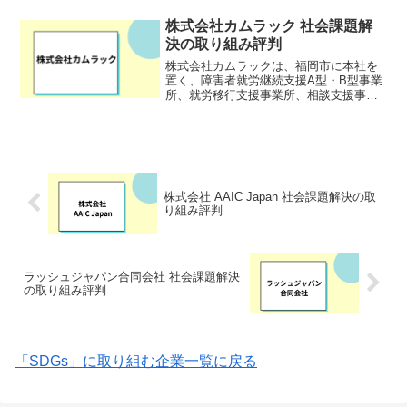
ランの予約、EC 商品購入を1つのプラッ
トフォームで完結できるサービスを提供
株式会社カムラック 社会課題解
しています...
決の取り組み評判
株式会社カムラックは、福岡市に本社を
置く、障害者就労継続支援A型・B型事業
所、就労移行支援事業所、相談支援事
業、放課後等デイサービス事業所を運営
する会社です。ITスキルを活用し、障が
い者が生活や業務上の支援を受けながら
働くことができる機会を...
株式会社 AAIC Japan 社会課題解決の取
り組み評判
ラッシュジャパン合同会社 社会課題解決
の取り組み評判
「SDGs」に取り組む企業一覧に戻る