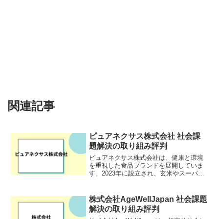
関連記事
ピュアネクサス株式会社 社会課
題解決の取り組み評判
ピュアネクサス株式会社は、健康と環境
を重視した食品ブランドを展開していま
す。2023年に設立され、玄米やスーパー
フードを使用した製品の製造・販売を通
じて、持続可能な社会の実現を目指して
います。同社は「食も環境も原点に還ろ
株式会社AgeWellJapan 社会課題
う」をスローガンに、...
解決の取り組み評判