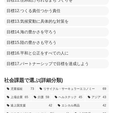
目標11.住み続けられるまちづくりを
目標12.つくる責任つかう責任
目標13.気候変動に具体的な対策を
目標14.海の豊かさを守ろう
目標15.陸の豊かさも守ろう
目標16.平和と公正をすべての人に
目標17.パートナーシップで目標を達成しよう
社会課題で選ぶ(詳細分類)
児童福祉
73
リサイクル・サーキュラーエコノミー
69
上場企業
65
介護
59
ヘルステック
45
アジア
43
途上国支援
42
エシカル商品
42