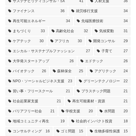
サステナビリティコンサル・SX
41
人材支援
36
ファイナンス
36
就労移行支援
34
再生可能エネルギー
34
先端医療技術
34
まちづくり
33
高齢化社会
32
気候変動
31
ケアテック
30
アフリカ
30
開発コンサル
29
エシカル・サステナブルファッション
27
子育て
27
大学発スタートアップ
26
エドテック
26
バイオテック
26
森林保全
25
アグリテック
24
NPO・ソーシャルビジネス支援
23
グリーンテクノロジー
22
習い事・フリースクール
21
プラスチック問題
21
社会起業家支援
21
再生可能素材・資源
21
バリアフリー社会
21
学校支援
20
水問題
20
地域コミュニティ再生
19
社会的インパクト投資
18
コンサルティング
16
ゴミ問題
15
生物多様性保護
15