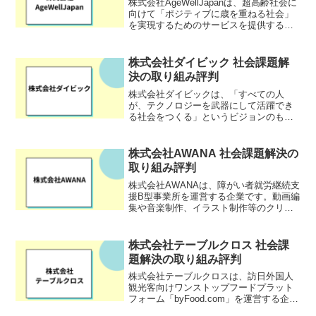
株式会社AgeWellJapanは、超高齢社会に
向けて「ポジティブに歳を重ねる社会」
を実現するためのサービスを提供する企
業です。代表の赤木円香氏は、シニア世
代のウェルビーイング（健康で豊かな生
活）を実現するために、世代間の交流や
株式会社ダイビック 社会課題解
社会的なつな...
決の取り組み評判
株式会社ダイビックは、「すべての人
が、テクノロジーを武器にして活躍でき
る社会をつくる」というビジョンのもと
プログラミングスクールを運営する企業
です。
株式会社AWANA 社会課題解決の
取り組み評判
株式会社AWANAは、障がい者就労継続支
援B型事業所を運営する企業です。動画編
集や音楽制作、イラスト制作等のクリエ
イティブな活動に特化して、利用者の能
力アップや自立支援を実施。就職のサポ
ートも行っており、地域の企業や障がい
株式会社テーブルクロス 社会課
者雇用に理解がある...
題解決の取り組み評判
株式会社テーブルクロスは、訪日外国人
観光客向けワンストップフードプラット
フォーム「byFood.com」を運営する企業
です。日本の食体験商品の購入、レスト