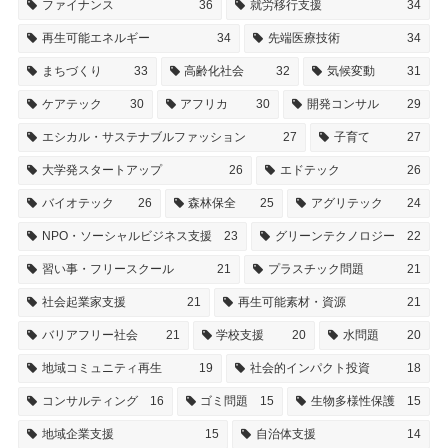
ファイナンス
36
就労移行支援
34
再生可能エネルギー
34
先端医療技術
34
まちづくり
33
高齢化社会
32
気候変動
31
ケアテック
30
アフリカ
30
開発コンサル
29
エシカル・サステナブルファッション
27
子育て
27
大学発スタートアップ
26
エドテック
26
バイオテック
26
森林保全
25
アグリテック
24
NPO・ソーシャルビジネス支援
23
グリーンテクノロジー
22
習い事・フリースクール
21
プラスチック問題
21
社会起業家支援
21
再生可能素材・資源
21
バリアフリー社会
21
学校支援
20
水問題
20
地域コミュニティ再生
19
社会的インパクト投資
18
コンサルティング
16
ゴミ問題
15
生物多様性保護
15
地域企業支援
15
自治体支援
14