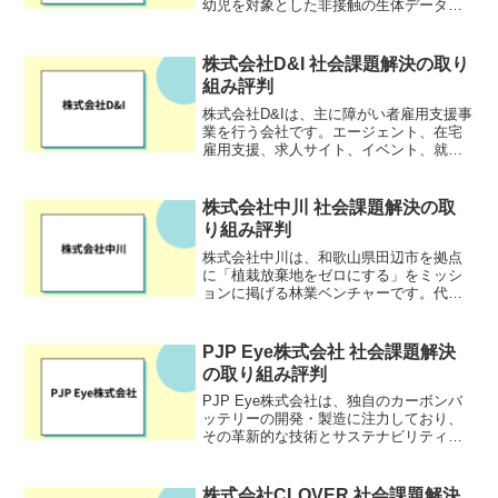
幼児を対象とした非接触の生体データを
取得・活用して、感情や状態を言語化で
きない子どもたちと、子どもたちを支え
る大人たちを支援するソリューションを
株式会社D&I 社会課題解決の取り
提供しています。 テク...
組み評判
株式会社D&Iは、主に障がい者雇用支援事
業を行う会社です。エージェント、在宅
雇用支援、求人サイト、イベント、就労
移行支援など、様々な方法で障がい者の
雇用をサポートしています。個人や組
織、世界の間に存在する壁を、教育と雇
株式会社中川 社会課題解決の取
用を通じて取り払い、誰...
り組み評判
株式会社中川は、和歌山県田辺市を拠点
に「植栽放棄地をゼロにする」をミッシ
ョンに掲げる林業ベンチャーです。代表
の中川雅也氏が、森林組合での勤務経験
を通じて、手入れ不足による山の荒廃
や、利益優先で植栽が後回しにされてい
PJP Eye株式会社 社会課題解決
る現状を目の当たりにし、「...
の取り組み評判
PJP Eye株式会社は、独自のカーボンバ
ッテリーの開発・製造に注力しており、
その革新的な技術とサステナビリティへ
の貢献が注目されている会社です。正極
負極ともオーガニックな素材で作られた
バッテリーを手掛け、環境に優しく、高
株式会社CLOVER 社会課題解決