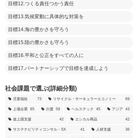
目標12.つくる責任つかう責任
目標13.気候変動に具体的な対策を
目標14.海の豊かさを守ろう
目標15.陸の豊かさも守ろう
目標16.平和と公正をすべての人に
目標17.パートナーシップで目標を達成しよう
社会課題で選ぶ(詳細分類)
児童福祉
73
リサイクル・サーキュラーエコノミー
69
上場企業
65
介護
59
ヘルステック
45
アジア
43
途上国支援
42
エシカル商品
42
サステナビリティコンサル・SX
41
人材支援
36