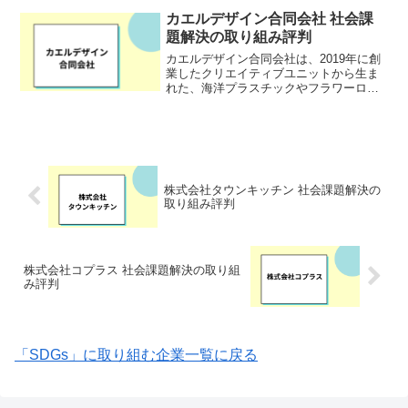
は治癒しても、見た目の問題から自己肯
カエルデザイン合同会社 社会課
定感やQOLが低下するケ...
題解決の取り組み評判
カエルデザイン合同会社は、2019年に創
業したクリエイティブユニットから生ま
れた、海洋プラスチックやフラワーロス
をアクセサリーにアップサイクルする社
会的企業です。障害を持つ人々と共に、
環境保護活動と共生社会の実現を目指
し、持続可能な製品を提...
株式会社タウンキッチン 社会課題解決の
取り組み評判
株式会社コプラス 社会課題解決の取り組
み評判
「SDGs」に取り組む企業一覧に戻る