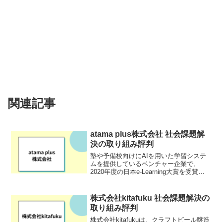
関連記事
atama plus株式会社 社会課題解
決の取り組み評判
塾や予備校向けにAIを用いた学習システ
ムを提供しているベンチャー企業で、
2020年度の日本e-Learning大賞を受賞し
ています。AIを活用し、1人1人に合わせ
た「自分専用カリキュラム」を提供し、
無駄のない効果的な学習ができることが
株式会社kitafuku 社会課題解決の
強みで...
取り組み評判
株式会社kitafukuは、クラフトビール醸造