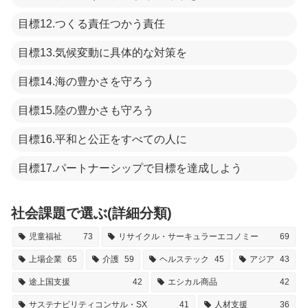
目標12.つくる責任つかう責任
目標13.気候変動に具体的な対策を
目標14.海の豊かさを守ろう
目標15.陸の豊かさも守ろう
目標16.平和と公正をすべての人に
目標17.パートナーシップで目標を達成しよう
社会課題で選ぶ(詳細分類)
児童福祉
73
リサイクル・サーキュラーエコノミー
69
上場企業
65
介護
59
ヘルステック
45
アジア
43
途上国支援
42
エシカル商品
42
サステナビリティコンサル・SX
41
人材支援
36