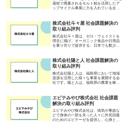
過程で廃棄されるモルト粕を活用したア
ップサイクル事業に力を入れている企業
です。クラフトビール醸造の副産物であ
るモルト粕は、1回のクラフトビール醸造
で100〜300kgも排出されます。これま
株式会社斗々屋 社会課題解決の
で、一...
取り組み評判
株式会社斗々屋は、ゼロ・ウェイストを
理念に掲げ、オーガニック食品や日用品
を量り売りで提供する、日本でも数少な
いスーパーマーケットです。商品がトレ
イや袋に個包装された状態で陳列されて
いるのではなく、欲しい商品を必要な分
株式会社陽と人 社会課題解決の
だけ計量して、購入すると...
取り組み評判
株式会社陽と人は、福島県において地域
資源を活用した様々な事業を展開する会
社です。陽と人は、福島県の農業を稼げ
る持続可能な産業にすること、そして生
物学的女性の健康課題を改善し、多様性
が活かされる組織・地域・社会へつなげ
エピテみやび株式会社 社会課題
ることという2つの社会課...
解決の取り組み評判
エピテみやび株式会社は、病気や事故な
どで身体の一部を失った人々に外見回復
のためのエピテーゼを提供し、心身とも
に快適な生活を送るサポートを行う会社
です。乳がんなどの手術では、医学的に