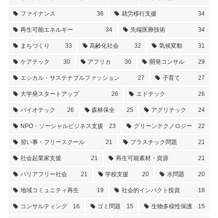
ファイナンス
36
就労移行支援
34
再生可能エネルギー
34
先端医療技術
34
まちづくり
33
高齢化社会
32
気候変動
31
ケアテック
30
アフリカ
30
開発コンサル
29
エシカル・サステナブルファッション
27
子育て
27
大学発スタートアップ
26
エドテック
26
バイオテック
26
森林保全
25
アグリテック
24
NPO・ソーシャルビジネス支援
23
グリーンテクノロジー
22
習い事・フリースクール
21
プラスチック問題
21
社会起業家支援
21
再生可能素材・資源
21
バリアフリー社会
21
学校支援
20
水問題
20
地域コミュニティ再生
19
社会的インパクト投資
18
コンサルティング
16
ゴミ問題
15
生物多様性保護
15