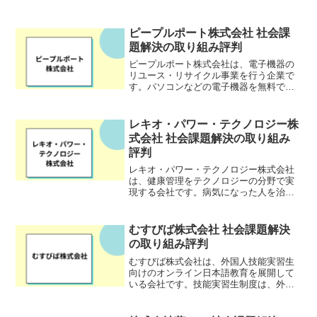
ピープルポート株式会社 社会課
題解決の取り組み評判
ピープルポート株式会社は、電子機器の
リユース・リサイクル事業を行う企業で
す。パソコンなどの電子機器を無料で回
収し、リユースやリサイクルで再活用し
ています。また、事業によって生まれた
収益の一部をNPO団体に寄付し子どもた
レキオ・パワー・テクノロジー株
ちを支援する社会貢献活...
式会社 社会課題解決の取り組み
評判
レキオ・パワー・テクノロジー株式会社
は、健康管理をテクノロジーの分野で実
現する会社です。病気になった人を治す
ための健康管理ではなく、健康な人を病
気にさせないための健康管理を目指して
事業を行っています。健康に生活を送り
むすびば株式会社 社会課題解決
たいすべての個人にテクノ...
の取り組み評判
むすびば株式会社は、外国人技能実習生
向けのオンライン日本語教育を展開して
いる会社です。技能実習生制度は、外国
人が日本の技術や知識を学ぶための制度
です。しかし、コミュニケーションが取