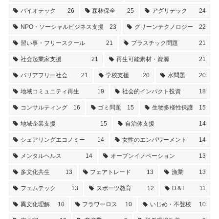
バイオテック
26
森林保全
25
アグリテック
24
NPO・ソーシャルビジネス支援
23
グリーンテクノロジー
22
習い事・フリースクール
21
プラスチック問題
21
社会起業家支援
21
再生可能素材・資源
21
バリアフリー社会
21
学校支援
20
水問題
20
地域コミュニティ再生
19
社会的インパクト投資
18
コンサルティング
16
ゴミ問題
15
生物多様性保護
15
地域企業支援
15
自治体支援
14
シェアリングエコノミー
14
女性のエンパワーメント
14
メンタルヘルス
14
オープンイノベーション
13
多文化共生
13
フェアトレード
13
漁業
13
フェムテック
13
スポーツ教育
12
D＆I
11
異文化理解
10
フラワーロス
10
いじめ・不登校
10