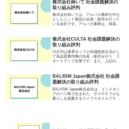
れないことが原因で、現場でトラブルが
株式会社蒔いて 社会課題解決の
発生するなど、実習生・雇...
取り組み評判
株式会社蒔いては、アルパカ素材を中心
としたニット製品の企画・販売を行って
いる会社です。アルパカ素材は、保温
性、肌触りの良さ、吸湿・放湿性に優れ
ています。株式会社蒔いては、肌触りと
着心地にこだわり、着用する人の心と体
株式会社CULTA 社会課題解決の
を温める製品を提供。自分の...
取り組み評判
CULTAは業界きっての先端技術を活かし
て高品質農作物の生産・販売を行う、ス
タートアップ企業です。また、上記の事
業の他にも、さまざまなプロジェクトを
推進しています。具体的には「農業生産
事業に新規参入する企業との生産事業立
BALIISM Japan株式会社 社会課
ち上げ支援」「チャイ...
題解決の取り組み評判
BALIISM Japan株式会社は、インドネシ
アのバリ島で生まれた、サステナブルな
暮らしを提案するライフスタイルブラン
ド「BALIISM」の日本法人です。プラス
チックごみ削減をテーマに、竹やラタン
など環境負荷の少ない自然由来の素材を
積極的...