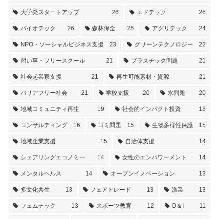
大学発スタートアップ
26
エドテック
26
バイオテック
26
森林保全
25
アグリテック
24
NPO・ソーシャルビジネス支援
23
グリーンテクノロジー
22
習い事・フリースクール
21
プラスチック問題
21
社会起業家支援
21
再生可能素材・資源
21
バリアフリー社会
21
学校支援
20
水問題
20
地域コミュニティ再生
19
社会的インパクト投資
18
コンサルティング
16
ゴミ問題
15
生物多様性保護
15
地域企業支援
15
自治体支援
14
シェアリングエコノミー
14
女性のエンパワーメント
14
メンタルヘルス
14
オープンイノベーション
13
多文化共生
13
フェアトレード
13
漁業
13
フェムテック
13
スポーツ教育
12
D＆I
11