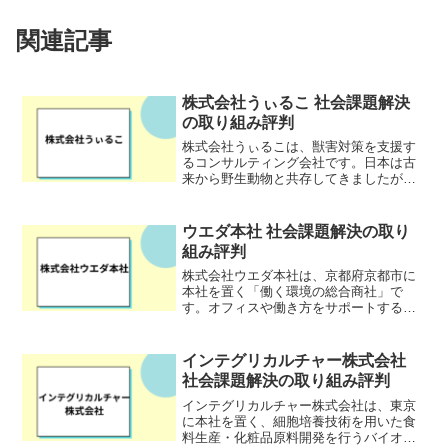
関連記事
株式会社うぃるこ 社会課題解決
の取り組み評判
株式会社うぃるこは、獣害対策を支援す
るコンサルティング会社です。日本は古
来から野生動物と共存してきましたが、
近年は中山間地域の過疎化や里山の荒
廃、野生動物の個体数の変化などが原因
となり、農作物への被害や人的被害な
ウエダ本社 社会課題解決の取り
ど、さまざまな問題が生じてい...
組み評判
株式会社ウエダ本社は、京都府京都市に
本社を置く「働く環境の総合商社」で
す。オフィスや働き方をサポートする事
業を通じて、企業や地域、社会の課題に
向き合っています。レイアウトの設計や
施工、OA機器や備品の販売を行うだけで
インテグリカルチャー株式会社
はなく、働く人にスポット...
社会課題解決の取り組み評判
インテグリカルチャー株式会社は、東京
に本社を置く、細胞培養技術を用いた食
料生産・化粧品原料開発を行うバイオベ