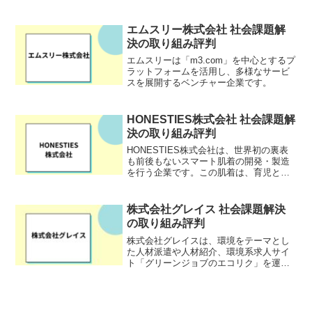
ンチャー企業です。細胞農業の産業化を
目指し、14社からなるコンソーシアムに
おいて、日本初の培養肉生産ラインの実
エムスリー株式会社 社会課題解
証試験を2024年度か...
決の取り組み評判
エムスリーは「m3.com」を中心とするプ
ラットフォームを活用し、多様なサービ
スを展開するベンチャー企業です。
HONESTIES株式会社 社会課題解
決の取り組み評判
HONESTIES株式会社は、世界初の裏表
も前後もないスマート肌着の開発・製造
を行う企業です。この肌着は、育児と仕
事の両立で忙しい子育て世代や介護や医
療、ハンディキャップを持つ方々向けの
ユニバーサルデザインとして生み出され
株式会社グレイス 社会課題解決
ました。また、この...
の取り組み評判
株式会社グレイスは、環境をテーマとし
た人材派遣や人材紹介、環境系求人サイ
ト「グリーンジョブのエコリク」を運営
している企業です。「グリーンジョブ」
とはILO(国連労働機関)が定義した「環境
に有益な商品・サービスの提供、また企
業で環境に配慮した...