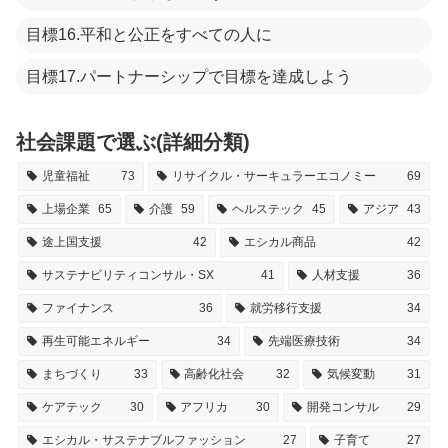
目標16.平和と公正をすべての人に
目標17.パートナーシップで目標を達成しよう
社会課題で選ぶ(詳細分類)
児童福祉
73
リサイクル・サーキュラーエコノミー
69
上場企業
65
介護
59
ヘルステック
45
アジア
43
途上国支援
42
エシカル商品
42
サステナビリティコンサル・SX
41
人材支援
36
ファイナンス
36
就労移行支援
34
再生可能エネルギー
34
先端医療技術
34
まちづくり
33
高齢化社会
32
気候変動
31
ケアテック
30
アフリカ
30
開発コンサル
29
エシカル・サステナブルファッション
27
子育て
27