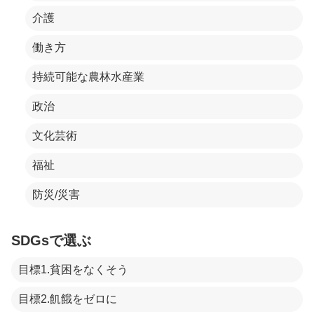
介護
働き方
持続可能な農林水産業
政治
文化芸術
福祉
防災/災害
SDGsで選ぶ
目標1.貧困をなくそう
目標2.飢餓をゼロに