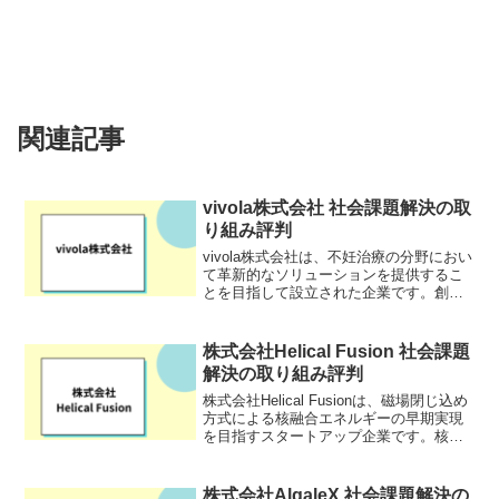
関連記事
vivola株式会社 社会課題解決の取
り組み評判
vivola株式会社は、不妊治療の分野におい
て革新的なソリューションを提供するこ
とを目指して設立された企業です。創業
者の角田氏自身が不妊治療を経験したこ
とで得た洞察と課題意識を基に、「個人
に最適化された治療の実現」をミッショ
株式会社Helical Fusion 社会課題
ンに掲げています...
解決の取り組み評判
株式会社Helical Fusionは、磁場閉じ込め
方式による核融合エネルギーの早期実現
を目指すスタートアップ企業です。核融
合エネルギーは、太陽のエネルギー源と
しても知られており、ほぼ無限のクリー
ンエネルギーとして期待されています。
株式会社AlgaleX 社会課題解決の