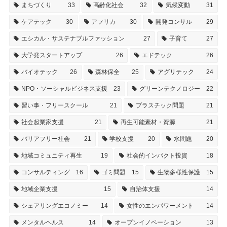
まちづくり
33
高齢化社会
32
気候変動
31
ケアテック
30
アフリカ
30
開発コンサル
29
エシカル・サステナブルファッション
27
子育て
27
大学発スタートアップ
26
エドテック
26
バイオテック
26
森林保全
25
アグリテック
24
NPO・ソーシャルビジネス支援
23
グリーンテクノロジー
22
習い事・フリースクール
21
プラスチック問題
21
社会起業家支援
21
再生可能素材・資源
21
バリアフリー社会
21
学校支援
20
水問題
20
地域コミュニティ再生
19
社会的インパクト投資
18
コンサルティング
16
ゴミ問題
15
生物多様性保護
15
地域企業支援
15
自治体支援
14
シェアリングエコノミー
14
女性のエンパワーメント
14
メンタルヘルス
14
オープンイノベーション
13