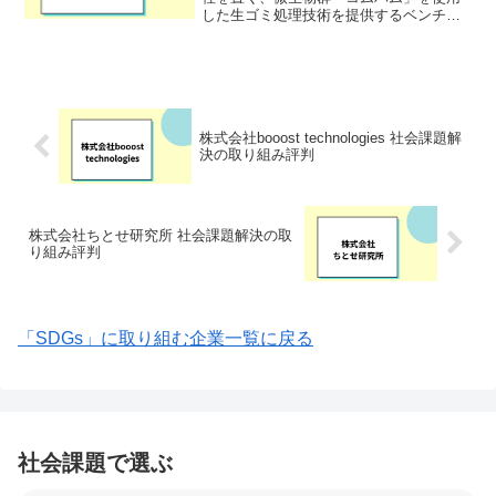
した生ゴミ処理技術を提供するベンチャ
ー企業です。「微生物で生活環境を整備
する」をミッションに掲げ、循環型社会
の実現に努めています。2022年に経済産
業省北海道経済産...
株式会社booost technologies 社会課題解
決の取り組み評判
株式会社ちとせ研究所 社会課題解決の取
り組み評判
「SDGs」に取り組む企業一覧に戻る
社会課題で選ぶ