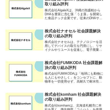
人類の未...
取り組み評判
株式会社AlgaleXは、沖縄の泡盛粕から
DHAを豊富に含む藻「うま藻」を開発し
た食品テック企業です。従来のDHAサプ
リメントは魚を原料とするものが主流で
したが、AlgaleXは独自の藻類発酵技術に
より、魚を消費することなく、持続可能
株式会社ナオセル 社会課題解決
な形で...
の取り組み評判
株式会社ナオセルは、テクノロジーを活
用してデバイスの取引を円滑にし、リサ
イクルやリユースを促進し、電子廃棄物
の問題解決に積極的に取り組んでいま
す。「直せるモノを捨てない社会へ」と
いうビジョンのもと、限られた地球資源
株式会社FUMIKODA 社会課題解
だけでなく、製品の製造に関...
決の取り組み評判
株式会社FUMIKODAは「地球にも動物に
も人にもやさしく」をコンセプトに、動
物革を一切使用せず、高耐久で耐水性に
優れた日本製のヴィーガンレザーを使用
したバッグブランドです。資源を無駄な
く有効利用したいとの思いから、端切れ
株式会社komham 社会課題解決
のアップサイクルや...
の取り組み評判
株式会社komhamは、北海道札幌市に本
社を置く、微生物群「コムハム」を使用