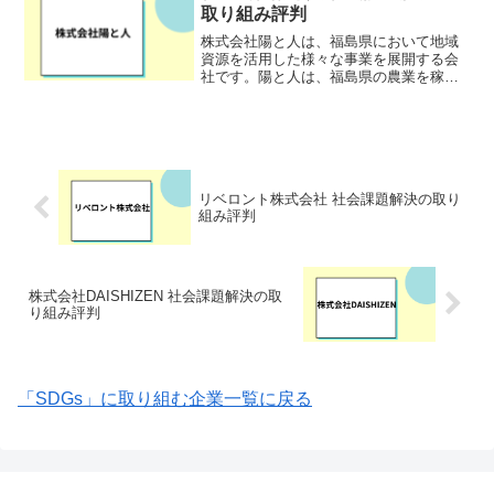
た、食品原料の輸入...
取り組み評判
株式会社陽と人は、福島県において地域
資源を活用した様々な事業を展開する会
社です。陽と人は、福島県の農業を稼げ
る持続可能な産業にすること、そして生
物学的女性の健康課題を改善し、多様性
が活かされる組織・地域・社会へつなげ
ることという2つの社会課...
リベロント株式会社 社会課題解決の取り
組み評判
株式会社DAISHIZEN 社会課題解決の取
り組み評判
「SDGs」に取り組む企業一覧に戻る