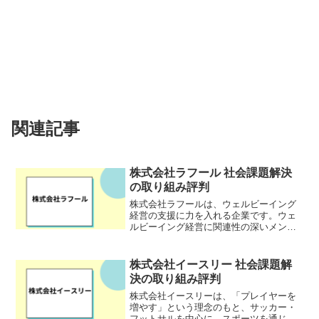
関連記事
株式会社ラフール 社会課題解決
の取り組み評判
株式会社ラフールは、ウェルビーイング
経営の支援に力を入れる企業です。ウェ
ルビーイング経営に関連性の深いメンタ
ルデータテックという分野から、組織課
題の可視化や解決策の提案を行い、企業
成長や安定経営を目指す経営者や人事の
株式会社イースリー 社会課題解
人々を支援しています。ま...
決の取り組み評判
株式会社イースリーは、「プレイヤーを
増やす」という理念のもと、サッカー・
フットサルを中心に、スポーツを通じて