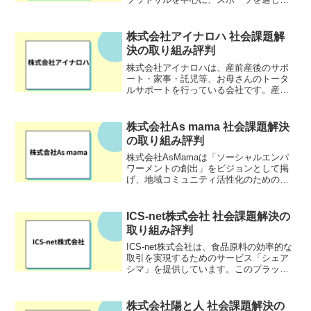
社会に貢献する企業です。創業者である
小野寺徹也氏が、自身のサッカー経験と
プレイヤー視点を活かし、2003年に設立
株式会社アイナロハ 社会課題解
しました。プレイヤー...
決の取り組み評判
株式会社アイナロハは、産前産後のサポ
ート・家事・託児等、お母さんのトータ
ルサポートを行っている会社です。産後
ヘルパーや家事代行サービスを中心に、
講師業や出版業等、各種の子育て支援事
業を展開しています。医師・助産師・管
株式会社As mama 社会課題解決
理栄養士・弁護士と連携し...
の取り組み評判
株式会社AsMamaは「ソーシャルエンパ
ワーメントの創出」をビジョンとして掲
げ、地域コミュニティ活性化のためのサ
ービスを提供している会社です。自治体
や企業と連携して年間2,000回以上のイベ
ントを企画・実施しているほか、相互承
ICS-net株式会社 社会課題解決の
認でつながった...
取り組み評判
ICS-net株式会社は、食品原料の効率的な
取引を実現するためのサービス「シェア
シマ」を提供しています。このプラット
フォームは、食品メーカー間で余剰原料
を売買できる仕組みを提供することで、
食品ロスの削減に寄与しています。ま
株式会社陽と人 社会課題解決の