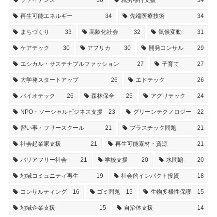
ファイナンス
36
就労移行支援
34
再生可能エネルギー
34
先端医療技術
34
まちづくり
33
高齢化社会
32
気候変動
31
ケアテック
30
アフリカ
30
開発コンサル
29
エシカル・サステナブルファッション
27
子育て
27
大学発スタートアップ
26
エドテック
26
バイオテック
26
森林保全
25
アグリテック
24
NPO・ソーシャルビジネス支援
23
グリーンテクノロジー
22
習い事・フリースクール
21
プラスチック問題
21
社会起業家支援
21
再生可能素材・資源
21
バリアフリー社会
21
学校支援
20
水問題
20
地域コミュニティ再生
19
社会的インパクト投資
18
コンサルティング
16
ゴミ問題
15
生物多様性保護
15
地域企業支援
15
自治体支援
14