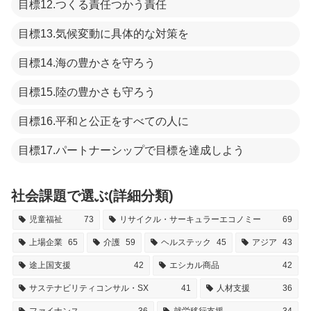
目標12.つくる責任つかう責任
目標13.気候変動に具体的な対策を
目標14.海の豊かさを守ろう
目標15.陸の豊かさも守ろう
目標16.平和と公正をすべての人に
目標17.パートナーシップで目標を達成しよう
社会課題で選ぶ(詳細分類)
児童福祉
73
リサイクル・サーキュラーエコノミー
69
上場企業
65
介護
59
ヘルステック
45
アジア
43
途上国支援
42
エシカル商品
42
サステナビリティコンサル・SX
41
人材支援
36