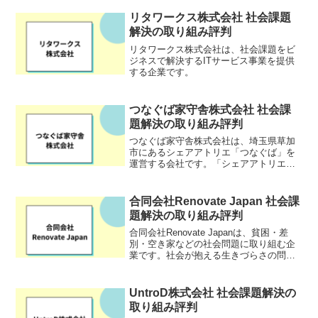
話せないことによって不当な扱いを受け
ることがないように、また働きがいや経
リタワークス株式会社 社会課題
済成長の向上も見込ん...
解決の取り組み評判
リタワークス株式会社は、社会課題をビ
ジネスで解決するITサービス事業を提供
する企業です。
つなぐば家守舎株式会社 社会課
題解決の取り組み評判
つなぐば家守舎株式会社は、埼玉県草加
市にあるシェアアトリエ「つなぐば」を
運営する会社です。「シェアアトリエ」
とは、創作活動を中心として働く人たち
の作業場のこと。子育て中の女性たちが
子どもを見守りながら生き生きと仕事が
合同会社Renovate Japan 社会課
できる環境づくりを提案し...
題解決の取り組み評判
合同会社Renovate Japanは、貧困・差
別・空き家などの社会問題に取り組む企
業です。社会が抱える生きづらさの問題
を構造的に捉え、その解決に貢献する仕
組みを循環するビジネスとして作りま
す。世の中に余っているものを足りない
UntroD株式会社 社会課題解決の
ところへ適切に...
取り組み評判