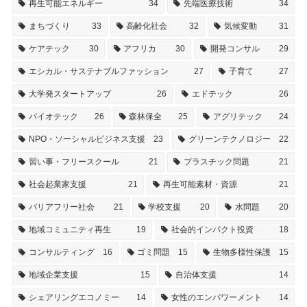
再生可能エネルギー
34
先端医療技術
34
まちづくり
33
高齢化社会
32
気候変動
31
ケアテック
30
アフリカ
30
開発コンサル
29
エシカル・サステナブルファッション
27
子育て
27
大学発スタートアップ
26
エドテック
26
バイオテック
26
森林保全
25
アグリテック
24
NPO・ソーシャルビジネス支援
23
グリーンテクノロジー
22
習い事・フリースクール
21
プラスチック問題
21
社会起業家支援
21
再生可能素材・資源
21
バリアフリー社会
21
学校支援
20
水問題
20
地域コミュニティ再生
19
社会的インパクト投資
18
コンサルティング
16
ゴミ問題
15
生物多様性保護
15
地域企業支援
15
自治体支援
14
シェアリングエコノミー
14
女性のエンパワーメント
14