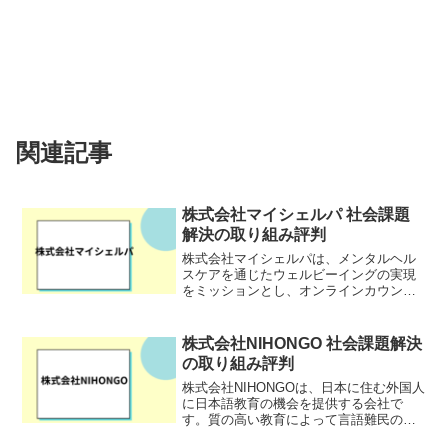
関連記事
株式会社マイシェルパ 社会課題
解決の取り組み評判
株式会社マイシェルパは、メンタルヘル
スケアを通じたウェルビーイングの実現
をミッションとし、オンラインカウンセ
リングサービス「マイシェルパ」を提供
しています。同社は、増加するメンタル
ヘルスの悩みに対して、医療リソースの
株式会社NIHONGO 社会課題解決
不足という社会課題を解決...
の取り組み評判
株式会社NIHONGOは、日本に住む外国人
に日本語教育の機会を提供する会社で
す。質の高い教育によって言語難民のい
ない社会実現を目指しています。言葉を