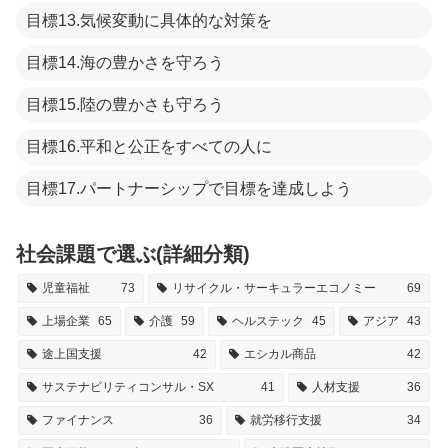
目標13.気候変動に具体的な対策を
目標14.海の豊かさを守ろう
目標15.陸の豊かさも守ろう
目標16.平和と公正をすべての人に
目標17.パートナーシップで目標を達成しよう
社会課題で選ぶ(詳細分類)
児童福祉
73
リサイクル・サーキュラーエコノミー
69
上場企業
65
介護
59
ヘルステック
45
アジア
43
途上国支援
42
エシカル商品
42
サステナビリティコンサル・SX
41
人材支援
36
ファイナンス
36
就労移行支援
34