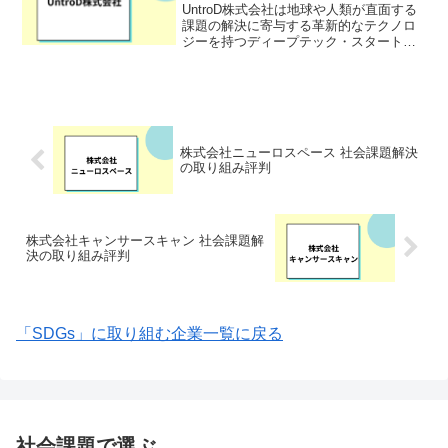
UntroD株式会社は地球や人類が直面する
課題の解決に寄与する革新的なテクノロ
ジーを持つディープテック・スタートア
ップの社会実装を推進する企業です。
2015年に「リアルテックファンド」を設
立し、シードやアーリーステージのスタ
ートアップへの投...
株式会社ニューロスペース 社会課題解決
の取り組み評判
株式会社キャンサースキャン 社会課題解
決の取り組み評判
「SDGs」に取り組む企業一覧に戻る
社会課題で選ぶ