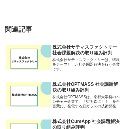
関連記事
株式会社サティスファクトリー
社会課題解決の取り組み評判
株式会社サティスファクトリーは、環境
をテーマとした社会問題解決を行う企業
です。
株式会社OPTMASS 社会課題解
決の取り組み評判
株式会社OPTMASSは、京都大学発のベ
ンチャー企業で、「街を森に！！」を合
言葉に、発電する窓ガラスの技術開発に
取り組んでいるスタートアップです。地
球温暖化やエネルギー問題が深刻化する
中、クリーンで持続可能なエネルギー源
株式会社CureApp 社会課題解決
への関心が高まってい...
の取り組み評判