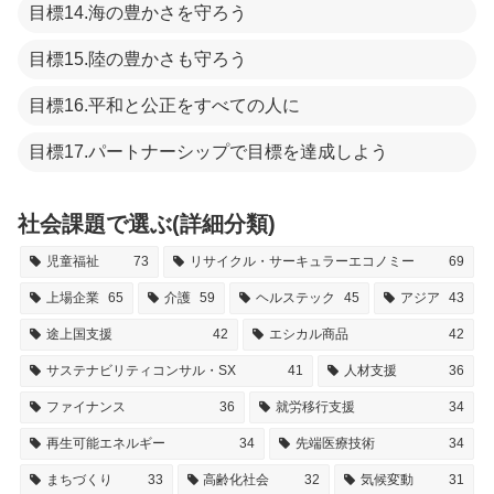
目標14.海の豊かさを守ろう
目標15.陸の豊かさも守ろう
目標16.平和と公正をすべての人に
目標17.パートナーシップで目標を達成しよう
社会課題で選ぶ(詳細分類)
児童福祉
73
リサイクル・サーキュラーエコノミー
69
上場企業
65
介護
59
ヘルステック
45
アジア
43
途上国支援
42
エシカル商品
42
サステナビリティコンサル・SX
41
人材支援
36
ファイナンス
36
就労移行支援
34
再生可能エネルギー
34
先端医療技術
34
まちづくり
33
高齢化社会
32
気候変動
31