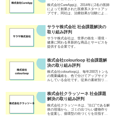
株式会社CureAppは、2014年に2名の医師
によって創業された医療系スタートアッ
プです。同社は、治療効果が治験によっ
て証明され、医師が処方する「治療アプ
リ」の開発・製造・販売を行う医療機器
メーカーとして、デジタルヘルス分野で
サラヤ株式会社 社会課題解決の
革新的な取り...
取り組み評判
サラヤ株式会社は、世界の衛生・環境・
健康に関わる革新的な商品とサービスを
提供する企業です。
株式会社colourloop 社会課題解
決の取り組み評判
株式会社colourloopは、毎年200万トンも
の廃棄繊維を、色で分けてアップサイク
ルしている会社です。従来の素材別リサ
イクルが難しい廃棄繊維を、色ごとに分
別し、魅力的な新素材を生み出す
「Colour Recycle System®」。染...
株式会社クラッソーネ 社会課題
解決の取り組み評判
株式会社クラッソーネは、”出口”である解
体の現場から、ゴミの出づらい建物作り
を提案し、循環型の街づくりを目指す企