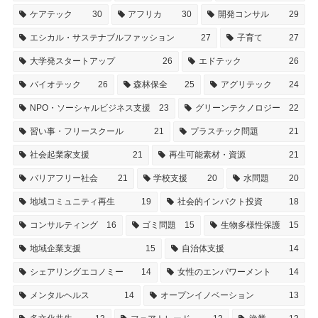
ケアテック
30
アフリカ
30
開発コンサル
29
エシカル・サステナブルファッション
27
子育て
27
大学発スタートアップ
26
エドテック
26
バイオテック
26
森林保全
25
アグリテック
24
NPO・ソーシャルビジネス支援
23
グリーンテクノロジー
22
習い事・フリースクール
21
プラスチック問題
21
社会起業家支援
21
再生可能素材・資源
21
バリアフリー社会
21
学校支援
20
水問題
20
地域コミュニティ再生
19
社会的インパクト投資
18
コンサルティング
16
ゴミ問題
15
生物多様性保護
15
地域企業支援
15
自治体支援
14
シェアリングエコノミー
14
女性のエンパワーメント
14
メンタルヘルス
14
オープンイノベーション
13