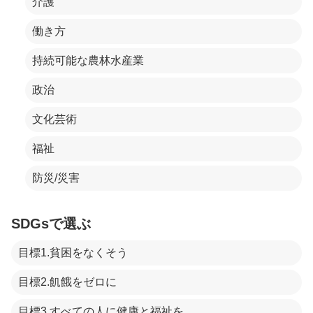
介護
働き方
持続可能な農林水産業
政治
文化芸術
福祉
防災/災害
SDGsで選ぶ
目標1.貧困をなくそう
目標2.飢餓をゼロに
目標3.すべての人に健康と福祉を