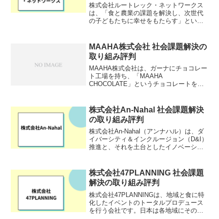
株式会社ルートレック・ネットワークス
は、「食と農業の課題を解決し、次世代
の子どもたちに幸せをもたらす」という
理念のもと、デジタルファーミングシス
テムの研究開発およびその導入・運用支
援を手掛ける企業です。米国、イスラエ
MAAHA株式会社 社会課題解決の
ル、日本の3カ国で特許を...
取り組み評判
MAAHA株式会社は、ガーナにチョコレー
ト工場を持ち、「MAAHA
CHOCOLATE」というチョコレートを販
売する企業です。栽培支援や規格外・廃
棄予定等の農作物の買取など農業支援事
業を行っており、ガーナ政府と交渉し、
株式会社An-Nahal 社会課題解決
品質の高いカカオ豆を高...
の取り組み評判
株式会社An-Nahal（アンナハル）は、ダ
イバーシティ＆インクルージョン（D&I）
推進と、それを土台としたイノベーショ
ンの創出に向けたコンサルティングや企
業研修を提供する会社です。D&Iの推進を
可視化し、リーダーの育成や体制構築、
株式会社47PLANNING 社会課題
施策実行...
解決の取り組み評判
株式会社47PLANNINGは、地域と食に特
化したイベントのトータルプロデュース
を行う会社です。日本は各地域にその土
地の気候や風土が生み出した食材や、受