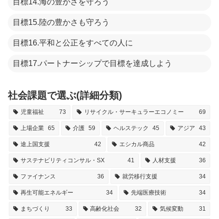
目標14.海の豊かさを守ろう
目標15.陸の豊かさも守ろう
目標16.平和と公正をすべての人に
目標17.パートナーシップで目標を達成しよう
社会課題で選ぶ(詳細分類)
児童福祉
73
リサイクル・サーキュラーエコノミー
69
上場企業
65
介護
59
ヘルステック
45
アジア
43
途上国支援
42
エシカル商品
42
サステナビリティコンサル・SX
41
人材支援
36
ファイナンス
36
就労移行支援
34
再生可能エネルギー
34
先端医療技術
34
まちづくり
33
高齢化社会
32
気候変動
31