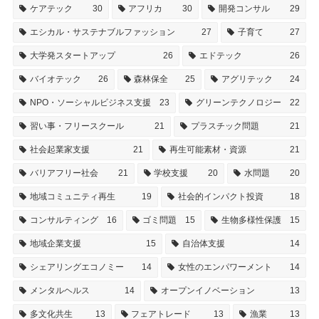
ケアテック
30
アフリカ
30
開発コンサル
29
エシカル・サステナブルファッション
27
子育て
27
大学発スタートアップ
26
エドテック
26
バイオテック
26
森林保全
25
アグリテック
24
NPO・ソーシャルビジネス支援
23
グリーンテクノロジー
22
習い事・フリースクール
21
プラスチック問題
21
社会起業家支援
21
再生可能素材・資源
21
バリアフリー社会
21
学校支援
20
水問題
20
地域コミュニティ再生
19
社会的インパクト投資
18
コンサルティング
16
ゴミ問題
15
生物多様性保護
15
地域企業支援
15
自治体支援
14
シェアリングエコノミー
14
女性のエンパワーメント
14
メンタルヘルス
14
オープンイノベーション
13
多文化共生
13
フェアトレード
13
漁業
13