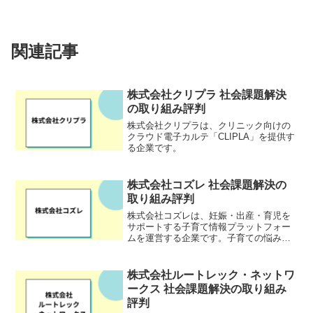
関連記事
株式会社クリプラ 社会課題解決
の取り組み評判
株式会社クリプラは、クリニック向けの
クラウド電子カルテ「CLIPLA」を提供す
る企業です。
株式会社コズレ 社会課題解決の
取り組み評判
株式会社コズレは、妊娠・出産・育児を
サポートする子育て情報プラットフォー
ムを運営する企業です。子育ての悩みや
不安を解消するためのメディア「cozreマ
ガジン」や、子育て世帯のお出かけを支
援する「cozreコミュニティ」等のサービ
株式会社ルートレック・ネットワ
スを提供して...
ークス 社会課題解決の取り組み
評判