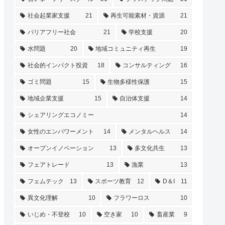
社会起業家支援
21
再生可能素材・資源
21
バリアフリー社会
21
学校支援
20
水問題
20
地域コミュニティ再生
19
社会的インパクト投資
18
コンサルティング
16
ゴミ問題
15
生物多様性保護
15
地域企業支援
15
自治体支援
14
シェアリングエコノミー
14
女性のエンパワーメント
14
メンタルヘルス
14
オープンイノベーション
13
多文化共生
13
フェアトレード
13
漁業
13
フェムテック
13
スポーツ教育
12
D＆I
11
異文化理解
10
フラワーロス
10
いじめ・不登校
10
空き家
10
畜産業
9