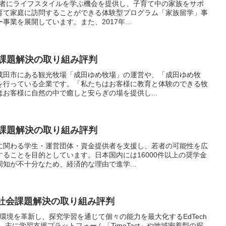
若者にライフスタイルを学ぶ機会を提供し、子育て中の家族をサポ
育て家庭に訪問することができる体験型プログラム「家族留学」事
業を展開しています。また、2017年...
会課題解決の取り組み評判
成田市にある観光牧場「成田ゆめ牧場」の運営や、「成田ゆめ牧
を行っている企業です。「私たちはお客様に教育と体験のできる牧
お客様に自然の中で癒しと安らぎの場を提供し...
会課題解決の取り組み評判
に関わる学生・運営団体・資金提供者を支援し、若者の可能性を広
ることを目的としています。日本国内には16000件以上の奨学金
知が不十分なため、経済的な理由で進学...
ley 社会課題解決の取り組み評判
は、教育環境を革新し、探究学習を通じて個々の能力を最大化するEdTech
、主に学習支援プラットフォーム「TimeTact」や地域密着型の探