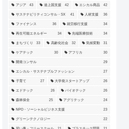
アジア
43
途上国支援
42
エシカル商品
42
サステナビリティコンサル・SX
41
人材支援
36
ファイナンス
36
就労移行支援
34
再生可能エネルギー
34
先端医療技術
34
まちづくり
33
高齢化社会
32
気候変動
31
ケアテック
30
アフリカ
30
開発コンサル
29
エシカル・サステナブルファッション
27
子育て
27
大学発スタートアップ
26
エドテック
26
バイオテック
26
森林保全
25
アグリテック
24
NPO・ソーシャルビジネス支援
23
グリーンテクノロジー
22
習い事・フリースクール
21
プラスチック問題
21