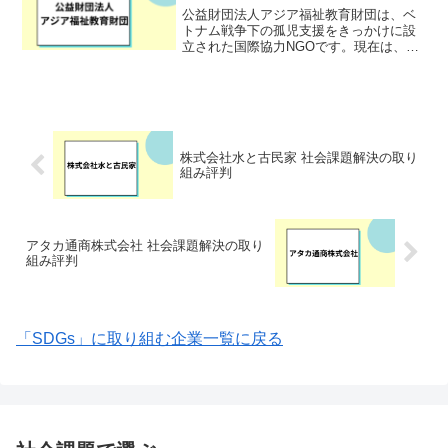
公益財団法人アジア福祉教育財団は、ベ
トナム戦争下の孤児支援をきっかけに設
立された国際協力NGOです。現在は、日
本に暮らす難民への支援を中心に、多文
化共生社会の実現を目指しています。具
体的には、難民への資金援助、多文化共
生イベントの開催、アジ...
株式会社水と古民家 社会課題解決の取り
組み評判
アタカ通商株式会社 社会課題解決の取り
組み評判
「SDGs」に取り組む企業一覧に戻る