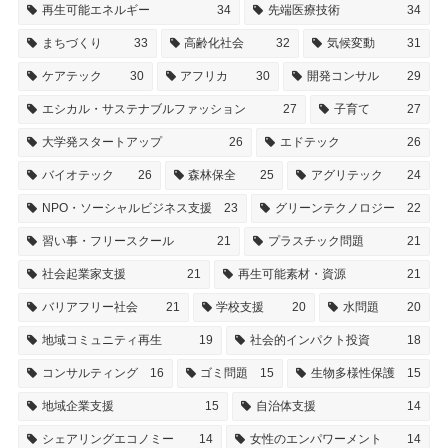
再生可能エネルギー
34
先端医療技術
34
まちづくり
33
高齢化社会
32
気候変動
31
ケアテック
30
アフリカ
30
開発コンサル
29
エシカル・サステナブルファッション
27
子育て
27
大学発スタートアップ
26
エドテック
26
バイオテック
26
森林保全
25
アグリテック
24
NPO・ソーシャルビジネス支援
23
グリーンテクノロジー
22
習い事・フリースクール
21
プラスチック問題
21
社会起業家支援
21
再生可能素材・資源
21
バリアフリー社会
21
学校支援
20
水問題
20
地域コミュニティ再生
19
社会的インパクト投資
18
コンサルティング
16
ゴミ問題
15
生物多様性保護
15
地域企業支援
15
自治体支援
14
シェアリングエコノミー
14
女性のエンパワーメント
14