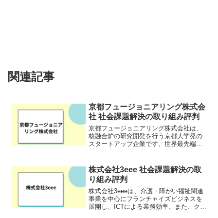
関連記事
京都フュージョニアリング株式会
社 社会課題解決の取り組み評判
京都フュージョニアリング株式会社は、
核融合炉の研究開発を行う京都大学発の
スタートアップ企業です。世界最先端の
核融合炉技術を保有し、国際的な核融合
研究プロジェクトにも積極的に参加。世
界中から注目を集めています。究極的な
株式会社3eee 社会課題解決の取
エネルギーソリューション...
り組み評判
株式会社3eeeは、介護・障がい福祉関連
事業を中心にフランチャイズビジネスを
展開し、ICTによる業務効率、また、クラ
ウドAIの活用によりサービスの品質向上