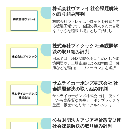
を図る企業です。
株式会社ヴァレイ 社会課題解決
の取り組み評判
株式会社ヴァレイは小ロットを得意とす
る縫製工場です。全国の職人さんの自宅
を「小さな縫製工場」として活用し、マ
ザー工場で仕上げや検品等を担うこと
で、小ロットからの洋服の生産を可能に
しています。サンプルから量産まで、全
株式会社ブイクック 社会課題解
て国内の縫製工場だからこそ...
決の取り組み評判
日本では、地球温暖化をはじめとした環
境問題や、工場畜産による動物倫理、健
康などを理由に「ヴィーガン」を選択す
る人が増加しているものの、選択肢が少
ないという問題があります。この社会課
題に取り組むのが、株式会社ブイクッ
サムライカーボンズ株式会社 社
ク。ヴィーガン向け宅配サー...
会課題解決の取り組み評判
サムライカーボンズ株式会社は、廃タイ
ヤから高品質な再生カーボンブラックを
生産・販売するリサイクルベンチャー企
業です。⽇本国内では、年間で約100万ト
ンの廃タイヤが発生すると言われてお
り、同社は独自の熱分解技術を用いて、
公益財団法人アジア福祉教育財団
カーボンブラックを抽出...
社会課題解決の取り組み評判