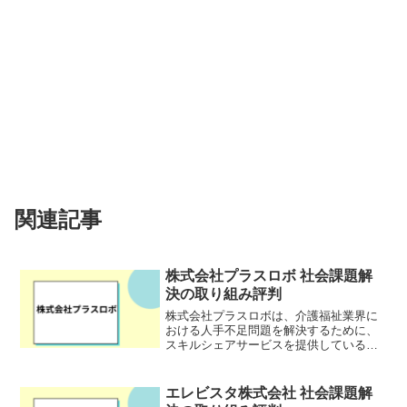
関連記事
株式会社プラスロボ 社会課題解
決の取り組み評判
株式会社プラスロボは、介護福祉業界に
おける人手不足問題を解決するために、
スキルシェアサービスを提供している企
業です。介護業界では慢性的な人手不足
がもたらすサービスや経営状態への影響
により、福祉インフラの維持が懸念され
エレビスタ株式会社 社会課題解
ています。株式会社プラス...