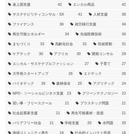
途上国支援
42
エシカル商品
42
サステナビリティコンサル・SX
41
人材支援
36
ファイナンス
36
就労移行支援
34
再生可能エネルギー
34
先端医療技術
34
まちづくり
33
高齢化社会
32
気候変動
31
ケアテック
30
アフリカ
30
開発コンサル
29
エシカル・サステナブルファッション
27
子育て
27
大学発スタートアップ
26
エドテック
26
バイオテック
26
森林保全
25
アグリテック
24
NPO・ソーシャルビジネス支援
23
グリーンテクノロジー
22
習い事・フリースクール
21
プラスチック問題
21
社会起業家支援
21
再生可能素材・資源
21
バリアフリー社会
21
学校支援
20
水問題
20
地域コミュニティ再生
19
社会的インパクト投資
18