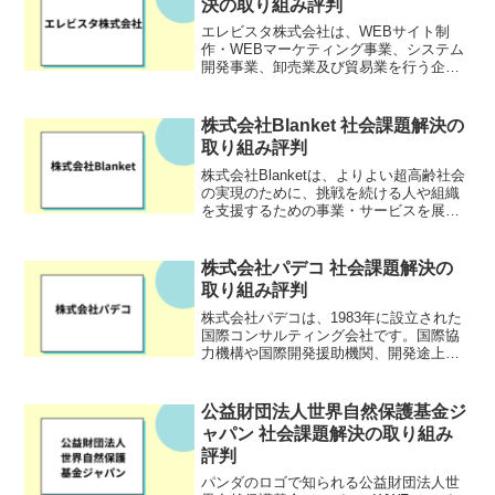
決の取り組み評判
エレビスタ株式会社は、WEBサイト制
作・WEBマーケティング事業、システム
開発事業、卸売業及び貿易業を行う企業
です。エネルギープラットフォームにひ
とつの軸を置いており、太陽光発電に関
するウェブメディアやプロジェクトを多
株式会社Blanket 社会課題解決の
く運営しています。カー...
取り組み評判
株式会社Blanketは、よりよい超高齢社会
の実現のために、挑戦を続ける人や組織
を支援するための事業・サービスを展開
する企業です。
株式会社パデコ 社会課題解決の
取り組み評判
株式会社パデコは、1983年に設立された
国際コンサルティング会社です。国際協
力機構や国際開発援助機関、開発途上国
政府などをクライアントとし、海外での
開発事業のコンサルティングを行ってい
ます。専門分野は、交通運輸、都市地域
公益財団法人世界自然保護基金ジ
開発、教育および人材...
ャパン 社会課題解決の取り組み
評判
パンダのロゴで知られる公益財団法人世