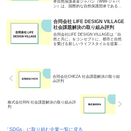
界自然保護基金ジャパン（WWFジャパ
ン）は、国際的な自然保護団体である世
界自然保護基金（WWF）の日本支部で
す。地球規模で生物の多様性を守り、持
続可能な自然資源の利用を促し、環境汚
合同会社 LIFE DESIGN VILLAGE
染と浪費的な消費を抑制す...
社会課題解決の取り組み評判
合同会社LIFE DESIGN VILLAGEは「自
然と共に」をコンセプトに、都市と自然
を繋げる新しいライフスタイルを提案し
ています。鎌倉で展開する「ニュー農マ
ル」プロジェクトでは、「鎌倉の農業」
と「農業に興味のある消費者」を繋げ、
人手不足...
合同会社CHEZA 社会課題解決の取り組
み評判
株式会社RIN 社会課題解決の取り組み評
判
「SDGs」に取り組む企業一覧に戻る