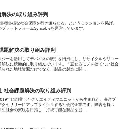
課題解決の取り組み評判
から多種多様な社会保障を行き渡らせる』というミッションを掲げ、
ラットフォームSyncableを運営しています。
会課題解決の取り組み評判
ロジーを活用してデバイスの取引を円滑にし、リサイクルやリユー
題解決に積極的に取り組んでいます。「直せるモノを捨てない社会
られた地球資源だけでなく、製品の製造に関...
社 社会課題解決の取り組み評判
019年に創業したクリエイティブユニットから生まれた、海洋プ
アクセサリーにアップサイクルする社会的企業です。障害を持つ
生社会の実現を目指し、持続可能な製品を提...