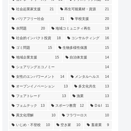
社会起業家支援
21
再生可能素材・資源
21
バリアフリー社会
21
学校支援
20
水問題
20
地域コミュニティ再生
19
社会的インパクト投資
18
コンサルティング
16
ゴミ問題
15
生物多様性保護
15
地域企業支援
15
自治体支援
14
シェアリングエコノミー
14
女性のエンパワーメント
14
メンタルヘルス
14
オープンイノベーション
13
多文化共生
13
フェアトレード
13
漁業
13
フェムテック
13
スポーツ教育
12
D＆I
11
異文化理解
10
フラワーロス
10
いじめ・不登校
10
空き家
10
畜産業
9