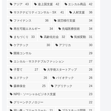
アジア
43
途上国支援
42
エシカル商品
42
サステナビリティコンサル・SX
41
人材支援
36
ファイナンス
36
就労移行支援
34
再生可能エネルギー
34
先端医療技術
34
まちづくり
33
高齢化社会
32
気候変動
31
ケアテック
30
アフリカ
30
開発コンサル
29
エシカル・サステナブルファッション
27
子育て
27
大学発スタートアップ
26
エドテック
26
バイオテック
26
森林保全
25
アグリテック
24
NPO・ソーシャルビジネス支援
23
グリーンテクノロジー
22
習い事・フリースクール
21
プラスチック問題
21