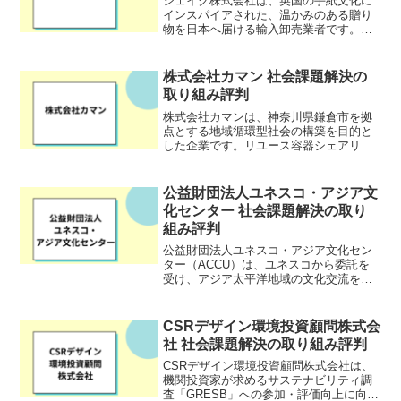
ジェイク株式会社は、英国の手紙文化に
インスパイアされた、温かみのある贈り
物を日本へ届ける輸入卸売業者です。特
に英国の人気ブランドWrendale Designs
の日本における独占販売権を持ち、高品
質でデザイン性に優れた商品を数多く取
株式会社カマン 社会課題解決の
り扱って...
取り組み評判
株式会社カマンは、神奈川県鎌倉市を拠
点とする地域循環型社会の構築を目的と
した企業です。リユース容器シェアリン
グ事業「Megloo」を鎌倉市で実証実験中
であり、地域循環型社会の構築を目指し
ています。また、企業や自治体、大学と
公益財団法人ユネスコ・アジア文
のイノベーションエ...
化センター 社会課題解決の取り
組み評判
公益財団法人ユネスコ・アジア文化セン
ター（ACCU）は、ユネスコから委託を
受け、アジア太平洋地域の文化交流を促
進するために設立された国際的な機関で
す。1971年の設立以来、教育、人材育
成、文化協力など、多岐にわたる事業を
CSRデザイン環境投資顧問株式会
展開し、持続可能な社...
社 社会課題解決の取り組み評判
CSRデザイン環境投資顧問株式会社は、
機関投資家が求めるサステナビリティ調
査「GRESB」への参加・評価向上に向け