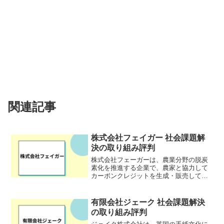
関連記事
株式会社フェイガー 社会課題解
決の取り組み評判
株式会社フェーガーは、農業分野の脱炭
素化を推進する企業で、農家と協力して
カーボンクレジットを生成・販売してい
ます。特に水田のメタン排出削減やバイ
オ炭利用などの技術を活用し、温室効果
ガス削減を目指しています。また、農家
有限会社ジェーク 社会課題解決
に収益を提供することで、...
の取り組み評判