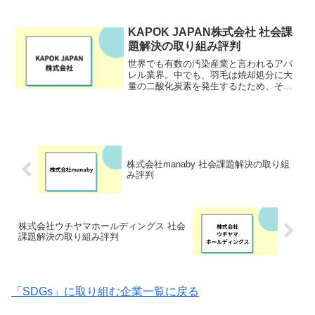
たコンサルティングやその他のESG評
価・報告への対応に向けたコンサルティ
ングなどを行っています。
KAPOK JAPAN株式会社 社会課
題解決の取り組み評判
世界でも有数の汚染産業と言われるアパ
レル業界。中でも、羽毛は焼却処分に大
量の二酸化炭素を発生するたため、その
代替素材の探求が課題です。そこで、カ
ポックと呼ばれる果実から採れる綿を活
用した素材を通し、サステナブルな社会
を目指すのがKAPOK ...
株式会社manaby 社会課題解決の取り組
み評判
株式会社ウチヤマホールディングス 社会
課題解決の取り組み評判
「SDGs」に取り組む企業一覧に戻る