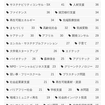
サステナビリティコンサル・SX
41
人材支援
36
ファイナンス
36
就労移行支援
34
再生可能エネルギー
34
先端医療技術
34
まちづくり
33
高齢化社会
32
気候変動
31
ケアテック
30
アフリカ
30
開発コンサル
29
エシカル・サステナブルファッション
27
子育て
27
大学発スタートアップ
26
エドテック
26
バイオテック
26
森林保全
25
アグリテック
24
NPO・ソーシャルビジネス支援
23
グリーンテクノロジー
22
習い事・フリースクール
21
プラスチック問題
21
社会起業家支援
21
再生可能素材・資源
21
バリアフリー社会
21
学校支援
20
水問題
20
地域コミュニティ再生
19
社会的インパクト投資
18