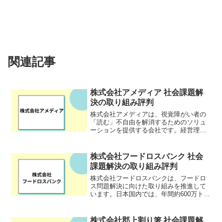
関連記事
株式会社アメディア 社会課題解
決の取り組み評判
株式会社アメディアは、視覚障がい者の
「読む」不自由を解消するためのソリュ
ーションを提供する会社です。経営理念
として「ー 情報とテクノロジーで自立支
援 ー 私たちは情報とコミュニケーション
で人々がつながり、技術と交流で障がい
株式会社フードロスバンク 社会
者が自立できる環境...
課題解決の取り組み評判
株式会社フードロスバンクは、フードロ
ス問題解決に向けた取り組みを推進して
います。日本国内では、年間約600万トン
の食品ロスが発生し、食糧が廃棄されて
います。その一方で、世界では約8億人が
飢餓に苦しんでいる状況です。株式会社
株式会社郡上割り箸 社会課題解