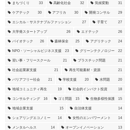
まちづくり
33
高齢化社会
32
気候変動
31
ケアテック
30
アフリカ
30
開発コンサル
29
エシカル・サステナブルファッション
27
子育て
27
大学発スタートアップ
26
エドテック
26
バイオテック
26
森林保全
25
アグリテック
24
NPO・ソーシャルビジネス支援
23
グリーンテクノロジー
22
習い事・フリースクール
21
プラスチック問題
21
社会起業家支援
21
再生可能素材・資源
21
バリアフリー社会
21
学校支援
20
水問題
20
地域コミュニティ再生
19
社会的インパクト投資
18
コンサルティング
16
ゴミ問題
15
生物多様性保護
15
地域企業支援
15
自治体支援
14
シェアリングエコノミー
14
女性のエンパワーメント
14
メンタルヘルス
14
オープンイノベーション
13