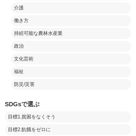
介護
働き方
持続可能な農林水産業
政治
文化芸術
福祉
防災/災害
SDGsで選ぶ
目標1.貧困をなくそう
目標2.飢餓をゼロに