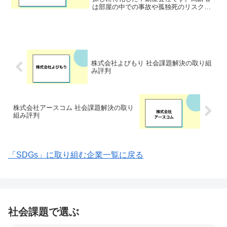
は部屋の中での事故や孤独死のリスクへ
の懸念から、貸主から入居を敬遠される
傾向にあり、高齢者の住居問題が深刻な
状況となっています。株式会社R65は、
物件を貸し出す際に生...
株式会社よびもり 社会課題解決の取り組
み評判
株式会社アースコム 社会課題解決の取り
組み評判
「SDGs」に取り組む企業一覧に戻る
社会課題で選ぶ