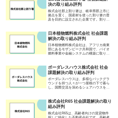
フードロスバンクは...
決の取り組み評判
株式会社郡上割り箸は、岐阜県郡上市に
拠点を置く、国産材を使った割り箸の普
及を目的に設立された企業です。割り箸
を販売するだけでなく、地域の資源を活
かし、森林環境教育など、幅広い活動を
おこなっています。日本では、手入れを
日本植物燃料株式会社 社会課題
していない放置林が増えて...
解決の取り組み評判
日本植物燃料株式会社は、アフリカ南東
部にあるモザンビーク共和国で、バイオ
燃料事業や金融システムの構築に取り組
んでいる会社です。モザンビークは長く
続いた内戦の影響で、世界の最貧困国の
一つとされ、電気などのインフラが脆弱
ボーダレスハウス株式会社 社会
な状況にあります。日本植...
課題解決の取り組み評判
ボーダレスハウスは、多様なバックグラ
ウンドを持つ人々が一つ屋根の下で暮ら
し、国際交流を深めるシェアハウスを提
供する企業です。単なる住まいではな
く、異文化交流を通じて、人々の視野を
広げ、多文化共生社会の実現を目指して
株式会社R65 社会課題解決の取り
います。世界各国から集まっ...
組み評判
株式会社R65は、高齢者向けの賃貸物件
探しに特化した不動産会社です。高齢者