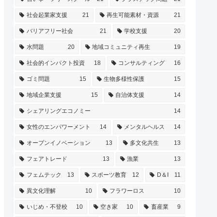
社会起業家支援
21
再生可能素材・資源
21
バリアフリー社会
21
学校支援
20
水問題
20
地域コミュニティ再生
19
社会的インパクト投資
18
コンサルティング
16
ゴミ問題
15
生物多様性保護
15
地域企業支援
15
自治体支援
14
シェアリングエコノミー
14
女性のエンパワーメント
14
メンタルヘルス
14
オープンイノベーション
13
多文化共生
13
フェアトレード
13
漁業
13
フェムテック
13
スポーツ教育
12
D＆I
11
異文化理解
10
フラワーロス
10
いじめ・不登校
10
空き家
10
畜産業
9