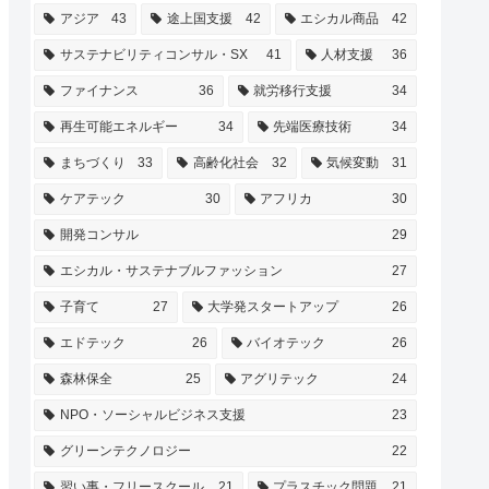
アジア
43
途上国支援
42
エシカル商品
42
サステナビリティコンサル・SX
41
人材支援
36
ファイナンス
36
就労移行支援
34
再生可能エネルギー
34
先端医療技術
34
まちづくり
33
高齢化社会
32
気候変動
31
ケアテック
30
アフリカ
30
開発コンサル
29
エシカル・サステナブルファッション
27
子育て
27
大学発スタートアップ
26
エドテック
26
バイオテック
26
森林保全
25
アグリテック
24
NPO・ソーシャルビジネス支援
23
グリーンテクノロジー
22
習い事・フリースクール
21
プラスチック問題
21