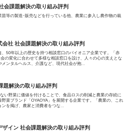
 社会課題解決の取り組み評判
菜苗等の製造･販売などを行っている他、農業に参入し農作物の栽
式会社 社会課題解決の取り組み評判
は、50年以上の歴史を持つ相談窓口のパイオニア企業です。「赤
、社会の変化に合わせて多様な相談窓口を設け、人々の心の支えとな
メンタルヘルス、介護など、現代社会が抱...
 社会課題解決の取り組み評判
行き場のない野菜に価値を付けることで、食品ロスの削減と農業の存続に
野菜ブランド「OYAOYA」を展開する企業です。「農業の、これ
ンを掲げ、農家と消費者をつな...
デザイン 社会課題解決の取り組み評判