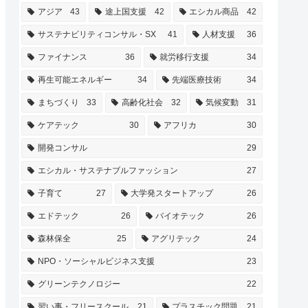
アジア
43
途上国支援
42
エシカル商品
42
サステナビリティコンサル・SX
41
人材支援
36
ファイナンス
36
就労移行支援
34
再生可能エネルギー
34
先端医療技術
34
まちづくり
33
高齢化社会
32
気候変動
31
ケアテック
30
アフリカ
30
開発コンサル
29
エシカル・サステナブルファッション
27
子育て
27
大学発スタートアップ
26
エドテック
26
バイオテック
26
森林保全
25
アグリテック
24
NPO・ソーシャルビジネス支援
23
グリーンテクノロジー
22
習い事・フリースクール
21
プラスチック問題
21