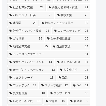
社会起業家支援
21
再生可能素材・資源
21
バリアフリー社会
21
学校支援
20
水問題
20
地域コミュニティ再生
19
社会的インパクト投資
18
コンサルティング
16
ゴミ問題
15
生物多様性保護
15
地域企業支援
15
自治体支援
14
シェアリングエコノミー
14
女性のエンパワーメント
14
メンタルヘルス
14
オープンイノベーション
13
多文化共生
13
フェアトレード
13
漁業
13
フェムテック
13
スポーツ教育
12
D＆I
11
異文化理解
10
フラワーロス
10
いじめ・不登校
10
空き家
10
畜産業
9