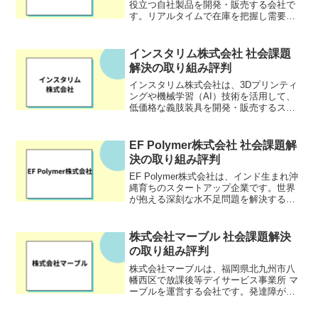
役立つ自社製品を開発・販売する会社で
す。リアルタイムで在庫を把握し需要予
測をすることによって販売計画が難しい
食品などの自動発注を行い、『世界中の
無駄を10%削減する』ことをキャッチコ
インスタリム株式会社 社会課題
ピーとしています。自社...
解決の取り組み評判
インスタリム株式会社は、3Dプリンティ
ングや機械学習（AI）技術を活用して、
低価格な義肢装具を開発・販売するスタ
ートアップ企業です。世界には、義肢装
具を購入できない人が約9,000万人も存在
すると言われており、インスタリム株式
EF Polymer株式会社 社会課題解
会社は、「必要...
決の取り組み評判
EF Polymer株式会社は、インド生まれ沖
縄育ちのスタートアップ企業です。世界
が抱える深刻な水不足問題を解決するた
め、100%オーガニックの超吸水性ポリマ
ー「EFポリマー」を開発しました。この
ポリマーは、果物の皮や搾りかすなど、
株式会社マーブル 社会課題解決
従来廃棄...
の取り組み評判
株式会社マーブルは、福岡県北九州市八
幡西区で放課後等デイサービス事業所 マ
ーブルを運営する会社です。発達障がい
のある就学児を対象に、療育やサポート
を行っています。マーブルでは、友達や