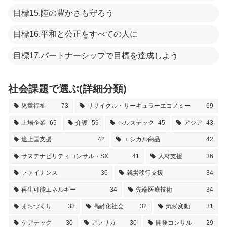
目標15.陸の豊かさも守ろう
目標16.平和と公正をすべての人に
目標17.パートナーシップで目標を達成しよう
社会課題で選ぶ(詳細分類)
児童福祉
73
リサイクル・サーキュラーエコノミー
69
上場企業
65
介護
59
ヘルステック
45
アジア
43
途上国支援
42
エシカル商品
42
サステナビリティコンサル・SX
41
人材支援
36
ファイナンス
36
就労移行支援
34
再生可能エネルギー
34
先端医療技術
34
まちづくり
33
高齢化社会
32
気候変動
31
ケアテック
30
アフリカ
30
開発コンサル
29