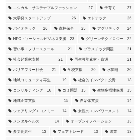
エシカル・サステナブルファッション
27
子育て
27
大学発スタートアップ
26
エドテック
26
バイオテック
26
森林保全
25
アグリテック
24
NPO・ソーシャルビジネス支援
23
グリーンテクノロジー
22
習い事・フリースクール
21
プラスチック問題
21
社会起業家支援
21
再生可能素材・資源
21
バリアフリー社会
21
学校支援
20
水問題
20
地域コミュニティ再生
19
社会的インパクト投資
18
コンサルティング
16
ゴミ問題
15
生物多様性保護
15
地域企業支援
15
自治体支援
14
シェアリングエコノミー
14
女性のエンパワーメント
14
メンタルヘルス
14
オープンイノベーション
13
多文化共生
13
フェアトレード
13
漁業
13