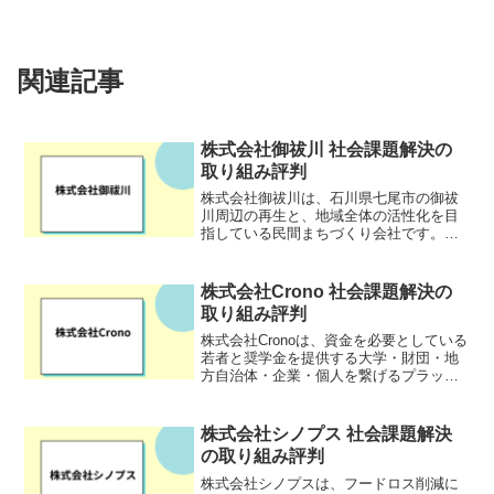
関連記事
株式会社御祓川 社会課題解決の
取り組み評判
株式会社御祓川は、石川県七尾市の御祓
川周辺の再生と、地域全体の活性化を目
指している民間まちづくり会社です。か
つては汚染が進んでいた御祓川を清流に
戻し、周辺の賑わいを取り戻すことを目
的として設立されました。御祓川周辺の
株式会社Crono 社会課題解決の
ハード整備だけでなく、地...
取り組み評判
株式会社Cronoは、資金を必要としている
若者と奨学金を提供する大学・財団・地
方自治体・企業・個人を繋げるプラット
フォームを運営する会社です。奨学金返
済サポートのある求人を紹介するなど、
サポートに取り組んでいます。学費の面
株式会社シノプス 社会課題解決
で進学をあきらめる...
の取り組み評判
株式会社シノプスは、フードロス削減に