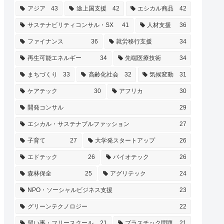
アジア
43
途上国支援
42
エシカル商品
42
サステナビリティコンサル・SX
41
人材支援
36
ファイナンス
36
就労移行支援
34
再生可能エネルギー
34
先端医療技術
34
まちづくり
33
高齢化社会
32
気候変動
31
ケアテック
30
アフリカ
30
開発コンサル
29
エシカル・サステナブルファッション
27
子育て
27
大学発スタートアップ
26
エドテック
26
バイオテック
26
森林保全
25
アグリテック
24
NPO・ソーシャルビジネス支援
23
グリーンテクノロジー
22
習い事・フリースクール
21
プラスチック問題
21