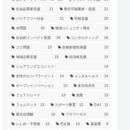
社会起業家支援
21
再生可能素材・資源
21
バリアフリー社会
21
学校支援
20
水問題
20
地域コミュニティ再生
19
社会的インパクト投資
18
コンサルティング
16
ゴミ問題
15
生物多様性保護
15
地域企業支援
15
自治体支援
14
シェアリングエコノミー
14
女性のエンパワーメント
14
メンタルヘルス
14
オープンイノベーション
13
多文化共生
13
フェアトレード
13
漁業
13
フェムテック
13
スポーツ教育
12
D＆I
11
異文化理解
10
フラワーロス
10
いじめ・不登校
10
空き家
10
畜産業
9