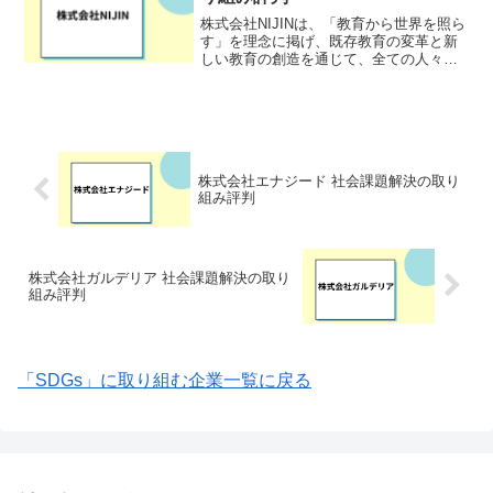
株式会社NIJINは、「教育から世界を照ら
す」を理念に掲げ、既存教育の変革と新
しい教育の創造を通じて、全ての人々が
教育に希望を持てる社会を目指す「未来
創造企業」です。代表取締役の星野達郎
氏が小学校教員時代の経験から、学校で
自分を表現できない...
株式会社エナジード 社会課題解決の取り
組み評判
株式会社ガルデリア 社会課題解決の取り
組み評判
「SDGs」に取り組む企業一覧に戻る