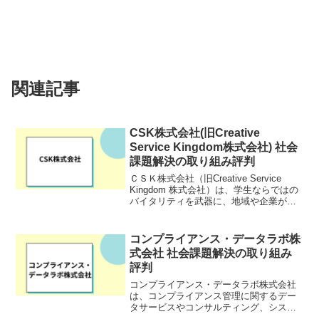
関連記事
CSK株式会社(旧Creative
Service Kingdom株式会社) 社会
課題解決の取り組み評判
ＣＳＫ株式会社（旧Creative Service
Kingdom 株式会社）は、学生ならではの
バイタリティを武器に、地域や企業が抱
える課題の解決に取り組んでいる企業で
す。携帯型心電計や車椅子ルートマップ
の普及事業を通じて、企業のCSRやS...
コンプライアンス・データラボ株
式会社 社会課題解決の取り組み
評判
コンプライアンス・データラボ株式会社
は、コンプライアンス管理に関するデー
タサービスやコンサルティング、システ
ム開発、業務代行サービスを提供する企