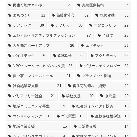
再生可能エネルギー
34
先端医療技術
34
まちづくり
33
高齢化社会
32
気候変動
31
ケアテック
30
アフリカ
30
開発コンサル
29
エシカル・サステナブルファッション
27
子育て
27
大学発スタートアップ
26
エドテック
26
バイオテック
26
森林保全
25
アグリテック
24
NPO・ソーシャルビジネス支援
23
グリーンテクノロジー
22
習い事・フリースクール
21
プラスチック問題
21
社会起業家支援
21
再生可能素材・資源
21
バリアフリー社会
21
学校支援
20
水問題
20
地域コミュニティ再生
19
社会的インパクト投資
18
コンサルティング
16
ゴミ問題
15
生物多様性保護
15
地域企業支援
15
自治体支援
14
シェアリングエコノミー
14
女性のエンパワーメント
14