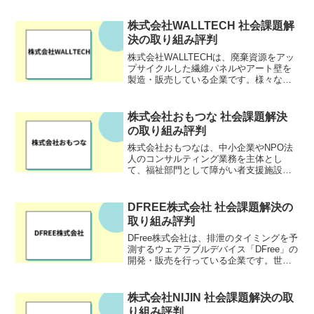
業です。実質的支配者を含む顧客・取引
先データの取得や整備からリスク評価ま
株式会社WALLTECH 社会課題解
で、高度なコンプライアン...
決の取り組み評判
株式会社WALLTECHは、廃棄資源をアッ
プサイクルした繊維パネルやアート壁を
製造・販売している企業です。様々な業
界から排出される、まだ使える廃棄物を
資源として活用して、単なるアップサイ
クルではない「おしゃれでかっこいいも
株式会社おもつな 社会課題解決
の」に生まれ変わら...
の取り組み評判
株式会社おもつなは、中小企業やNPO法
人のコンサルティング業務を主体とし
て、福祉部門として障がい者支援施設や
高齢福祉施設などの運営を行っている会
社です。 高崎市田町に本社を置き、就労
継続支援B型事業所「ワークランドらく
DFREE株式会社 社会課題解決の
ま」や、障がい者福祉施...
取り組み評判
DFree株式会社は、排泄のタイミングを予
測するウェアラブルデバイス「DFree」の
開発・販売を行っている企業です。世界
規模で進行中の高齢化社会に対応したソ
リューションを提供し、介護業界や高齢
者向けのサービスに大きな変革を目指し
​株式会社NIJIN 社会課題解決の取
ています。H...
り組み評判