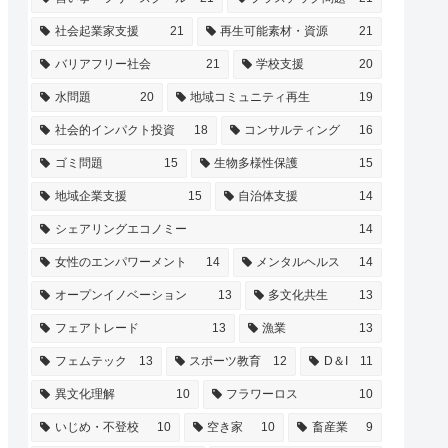
社会起業家支援
21
再生可能素材・資源
21
バリアフリー社会
21
学校支援
20
水問題
20
地域コミュニティ再生
19
社会的インパクト投資
18
コンサルティング
16
ゴミ問題
15
生物多様性保護
15
地域企業支援
15
自治体支援
14
シェアリングエコノミー
14
女性のエンパワーメント
14
メンタルヘルス
14
オープンイノベーション
13
多文化共生
13
フェアトレード
13
漁業
13
フェムテック
13
スポーツ教育
12
D＆I
11
異文化理解
10
フラワーロス
10
いじめ・不登校
10
空き家
10
畜産業
9