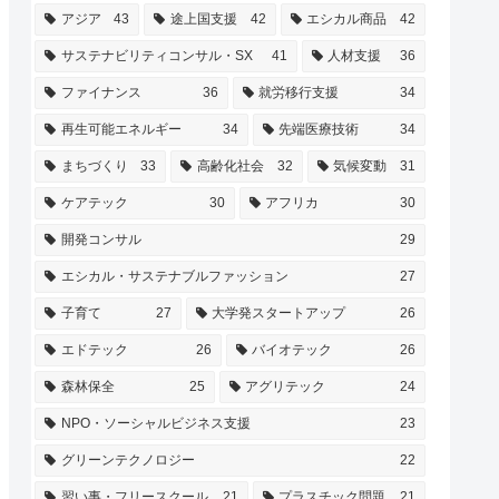
アジア
43
途上国支援
42
エシカル商品
42
サステナビリティコンサル・SX
41
人材支援
36
ファイナンス
36
就労移行支援
34
再生可能エネルギー
34
先端医療技術
34
まちづくり
33
高齢化社会
32
気候変動
31
ケアテック
30
アフリカ
30
開発コンサル
29
エシカル・サステナブルファッション
27
子育て
27
大学発スタートアップ
26
エドテック
26
バイオテック
26
森林保全
25
アグリテック
24
NPO・ソーシャルビジネス支援
23
グリーンテクノロジー
22
習い事・フリースクール
21
プラスチック問題
21