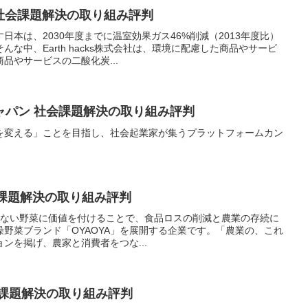
会社 社会課題解決の取り組み評判
日本は、2030年度までに温室効果ガス46%削減（2013年度比）
な中、Earth hacks株式会社は、環境に配慮した商品やサービ
品やサービスの二酸化炭...
ャパン 社会課題解決の取り組み評判
を変える」ことを目指し、社会起業家が集うプラットフォームカン
。
 社会課題解決の取り組み評判
行き場のない野菜に価値を付けることで、食品ロスの削減と農業の存続に
野菜ブランド「OYAOYA」を展開する企業です。「農業の、これ
ンを掲げ、農家と消費者をつな...
会課題解決の取り組み評判