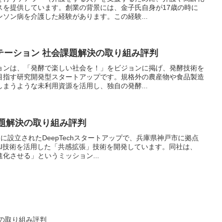
スを提供しています。創業の背景には、金子氏自身が17歳の時に
ソン病を介護した経験があります。この経験...
テーション 社会課題解決の取り組み評判
ョンは、「発酵で楽しい社会を！」をビジョンに掲げ、発酵技術を
目指す研究開発型スタートアップです。規格外の農産物や食品製造
まうような未利用資源を活用し、独自の発酵...
会課題解決の取り組み評判
7月に設立されたDeepTechスタートアップで、兵庫県神戸市に拠点
AI技術を活用した「共感拡張」技術を開発しています。同社は、
化させる」というミッション...
の取り組み評判