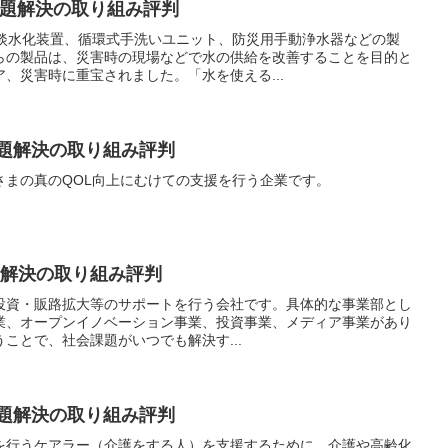
会課題解決の取り組み評判
水淡水化装置、循環式手洗いユニット、防災用手動浄水器などの製
らの製品は、災害時の現場などで水の供給を改善することを目的と
、災害時に重宝されました。「水を使える...
課題解決の取り組み評判
さまの真のQOL向上にむけての支援を行う企業です。
会課題解決の取り組み評判
開発・投資・販路拡大等のサポートを行う会社です。具体的な事業部とし
業、オープンイノベーション事業、投資事業、メディア事業があり
ことで、社会課題がいつでも解決す...
課題解決の取り組み評判
を行うケアラー（介護をする人）を支援するために、介護や高齢化