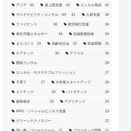
アジア
43
途上国支援
42
エシカル商品
42
サステナビリティコンサル・SX
41
人材支援
36
ファイナンス
36
就労移行支援
34
再生可能エネルギー
34
先端医療技術
34
まちづくり
33
高齢化社会
32
気候変動
31
ケアテック
30
アフリカ
30
開発コンサル
29
エシカル・サステナブルファッション
27
子育て
27
大学発スタートアップ
26
エドテック
26
バイオテック
26
森林保全
25
アグリテック
24
NPO・ソーシャルビジネス支援
23
グリーンテクノロジー
22
習い事・フリースクール
21
プラスチック問題
21