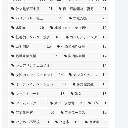
社会起業家支援
21
再生可能素材・資源
21
バリアフリー社会
21
学校支援
20
水問題
20
地域コミュニティ再生
19
社会的インパクト投資
18
コンサルティング
16
ゴミ問題
15
生物多様性保護
15
地域企業支援
15
自治体支援
14
シェアリングエコノミー
14
女性のエンパワーメント
14
メンタルヘルス
14
オープンイノベーション
13
多文化共生
13
フェアトレード
13
漁業
13
フェムテック
13
スポーツ教育
12
D＆I
11
異文化理解
10
フラワーロス
10
いじめ・不登校
10
空き家
10
畜産業
9