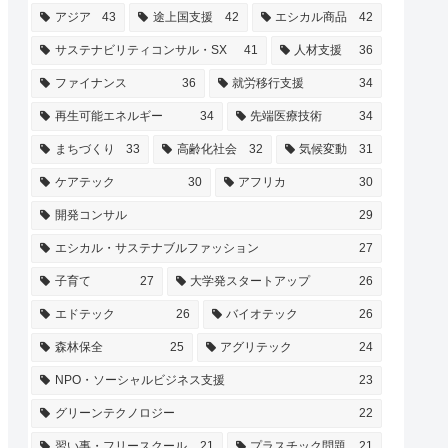
アジア
43
途上国支援
42
エシカル商品
42
サステナビリティコンサル・SX
41
人材支援
36
ファイナンス
36
就労移行支援
34
再生可能エネルギー
34
先端医療技術
34
まちづくり
33
高齢化社会
32
気候変動
31
ケアテック
30
アフリカ
30
開発コンサル
29
エシカル・サステナブルファッション
27
子育て
27
大学発スタートアップ
26
エドテック
26
バイオテック
26
森林保全
25
アグリテック
24
NPO・ソーシャルビジネス支援
23
グリーンテクノロジー
22
習い事・フリースクール
21
プラスチック問題
21