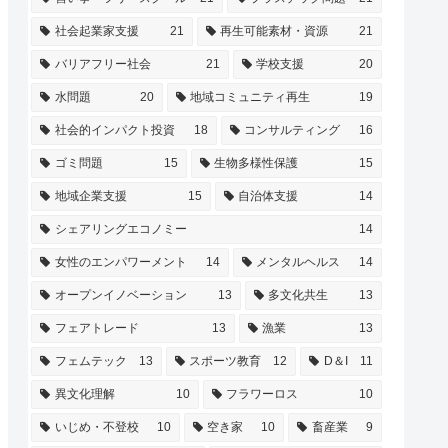
社会起業家支援
21
再生可能素材・資源
21
バリアフリー社会
21
学校支援
20
水問題
20
地域コミュニティ再生
19
社会的インパクト投資
18
コンサルティング
16
ゴミ問題
15
生物多様性保護
15
地域企業支援
15
自治体支援
14
シェアリングエコノミー
14
女性のエンパワーメント
14
メンタルヘルス
14
オープンイノベーション
13
多文化共生
13
フェアトレード
13
漁業
13
フェムテック
13
スポーツ教育
12
D＆I
11
異文化理解
10
フラワーロス
10
いじめ・不登校
10
空き家
10
畜産業
9