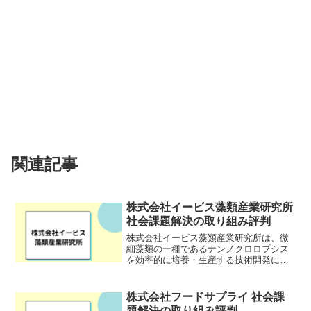
関連記事
株式会社イービス藻類産業研究所
社会課題解決の取り組み評判
株式会社イービス藻類産業研究所は、微
細藻類の一種であるナンノクロロプシス
を効率的に培養・生産する技術開発に取
り組んでいる企業です。宮城県石巻市を
拠点とし、地元の小中学校に「藻給食」
を提供するなど、地域と深く連携。東日
株式会社フードサプライ 社会課
本大震災で甚大な被害を受...
題解決の取り組み評判