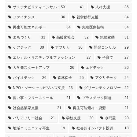
サステナビリティコンサル・SX
41
人材支援
36
ファイナンス
36
就労移行支援
34
再生可能エネルギー
34
先端医療技術
34
まちづくり
33
高齢化社会
32
気候変動
31
ケアテック
30
アフリカ
30
開発コンサル
29
エシカル・サステナブルファッション
27
子育て
27
大学発スタートアップ
26
エドテック
26
バイオテック
26
森林保全
25
アグリテック
24
NPO・ソーシャルビジネス支援
23
グリーンテクノロジー
22
習い事・フリースクール
21
プラスチック問題
21
社会起業家支援
21
再生可能素材・資源
21
バリアフリー社会
21
学校支援
20
水問題
20
地域コミュニティ再生
19
社会的インパクト投資
18