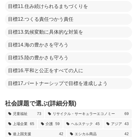
目標11.住み続けられるまちづくりを
目標12.つくる責任つかう責任
目標13.気候変動に具体的な対策を
目標14.海の豊かさを守ろう
目標15.陸の豊かさも守ろう
目標16.平和と公正をすべての人に
目標17.パートナーシップで目標を達成しよう
社会課題で選ぶ(詳細分類)
児童福祉
73
リサイクル・サーキュラーエコノミー
69
上場企業
65
介護
59
ヘルステック
45
アジア
43
途上国支援
42
エシカル商品
42