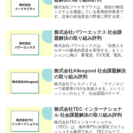
株式会社フードサプライは、独自の物流
システムを構築している青果卸売業者で
す。従来の産地直送の野菜に関する契約
は、生産者と顧客が個々に年間の全量契
約を結ぶのが一般的です。株式会社フー
ドサプライは、産直品を希望する顧客と
株式会社パワーエックス 社会課
生産者を橋渡しして高品質...
題解決の取り組み評判
株式会社パワーエックスは、「自然エネ
ルギーの爆発的普及を実現する」をミッ
ションに掲げ、蓄電池、EV充電、電気運
搬船、電力供給事業を展開するエネルギ
ー企業です。天候によって発電量が変動
する再生可能エネルギーの普及には、電
株式会社Allesgood 社会課題解決
力需要が少ない時間帯に...
の取り組み評判
株式会社アレスグッドは、「テクノロジ
ーで産業界のSXを加速させる」というミ
ッションのもとで、社会課題のテーマか
ら企業と学生が繋がれる「エシカル就
活」を運営しています。「エシカル就
活」は、ジェンダー平等、気候変動、地
株式会社TEC インターナショナ
方創生などの社会課題に取り...
ル 社会課題解決の取り組み評判
株式会社TECインターナショナル
（TECI）は、海外専門の水環境プロフェ
ッショナル集団であり、TECグループの