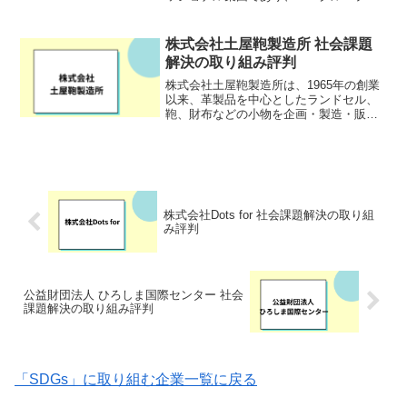
中核をなすコンサルタント企業です。東
京設計事務所（TEC）の海外事業部が
2012年に独立して設立され、60年以上の
株式会社土屋鞄製造所 社会課題
歴史を持つTEC...
解決の取り組み評判
株式会社土屋鞄製造所は、1965年の創業
以来、革製品を中心としたランドセル、
鞄、財布などの小物を企画・製造・販売
している日本の老舗ブランドです。特に
ランドセルは、その品質の高さから多く
の顧客に支持されており、日本を代表す
るランドセルメーカー...
株式会社Dots for 社会課題解決の取り組
み評判
公益財団法人 ひろしま国際センター 社会
課題解決の取り組み評判
「SDGs」に取り組む企業一覧に戻る