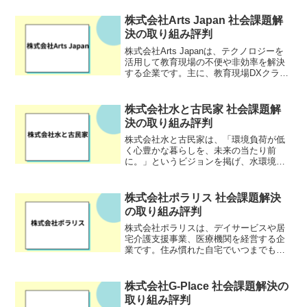
ーム感覚のアプリを活用したオンライン
教育読書を提供しています。子どもたち
株式会社Arts Japan 社会課題解
が読書に楽し...
決の取り組み評判
株式会社Arts Japanは、テクノロジーを
活用して教育現場の不便や非効率を解決
する企業です。主に、教育現場DXクラウ
ド「Revot」を開発・運営し、教育機関や
企業の教育・研修活動をサポートしてい
ます。Revotは、学習者の管理や進捗確
株式会社水と古民家 社会課題解
認...
決の取り組み評判
株式会社水と古民家は、「環境負荷が低
く心豊かな暮らしを、未来の当たり前
に。」というビジョンを掲げ、水環境の
改善に取り組んでいる企業です。特に、
下水道の未整備地域における生活排水処
理に力を入れており、独自の技術を用い
株式会社ポラリス 社会課題解決
て水質汚濁問題の解決を目指...
の取り組み評判
株式会社ポラリスは、デイサービスや居
宅介護支援事業、医療機関を経営する企
業です。住み慣れた自宅でいつまでも元
気に暮らしていただけるよう、歩行・リ
ハビリを中心に、利用者の自立した生活
をサポートする自立支援特化型のデイサ
株式会社G-Place 社会課題解決の
ービスを運営しています。...
取り組み評判