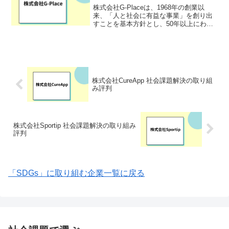
株式会社G-Placeは、1968年の創業以
来、「人と社会に有益な事業」を創り出
すことを基本方針とし、50年以上にわた
り多岐にわたる事業を展開している企業
です。自治体・地方創生支援、ライフス
タイル関連事業、エネルギー事業、設
備・建材事業、I...
株式会社CureApp 社会課題解決の取り組
み評判
株式会社Sportip 社会課題解決の取り組み
評判
「SDGs」に取り組む企業一覧に戻る