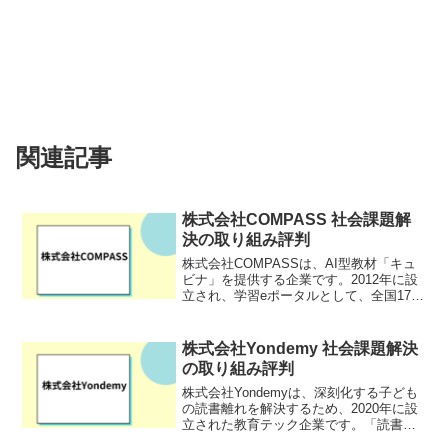
関連記事
株式会社COMPASS 社会課題解
決の取り組み評判
株式会社COMPASSは、AI型教材「キュ
ビナ」を提供する企業です。2012年に設
立され、学習eポータルとして、全国170
以上の自治体、2,300校以上の小中学校に
導入されています。「キュビナ」は、生
徒一人ひとりの習熟度に合わせて最適な
株式会社Yondemy 社会課題解決
問題...
の取り組み評判
株式会社Yondemyは、深刻化する子ども
の読書離れを解決するため、2020年に設
立された教育テック企業です。「読書は
一生モノの習い事」をテーマに、AIやゲ