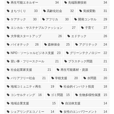
再生可能エネルギー
34
先端医療技術
34
まちづくり
33
高齢化社会
32
気候変動
31
ケアテック
30
アフリカ
30
開発コンサル
29
エシカル・サステナブルファッション
27
子育て
27
大学発スタートアップ
26
エドテック
26
バイオテック
26
森林保全
25
アグリテック
24
NPO・ソーシャルビジネス支援
23
グリーンテクノロジー
22
習い事・フリースクール
21
プラスチック問題
21
社会起業家支援
21
再生可能素材・資源
21
バリアフリー社会
21
学校支援
20
水問題
20
地域コミュニティ再生
19
社会的インパクト投資
18
コンサルティング
16
ゴミ問題
15
生物多様性保護
15
地域企業支援
15
自治体支援
14
シェアリングエコノミー
14
女性のエンパワーメント
14