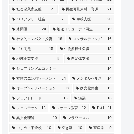
社会起業家支援
21
再生可能素材・資源
21
バリアフリー社会
21
学校支援
20
水問題
20
地域コミュニティ再生
19
社会的インパクト投資
18
コンサルティング
16
ゴミ問題
15
生物多様性保護
15
地域企業支援
15
自治体支援
14
シェアリングエコノミー
14
女性のエンパワーメント
14
メンタルヘルス
14
オープンイノベーション
13
多文化共生
13
フェアトレード
13
漁業
13
フェムテック
13
スポーツ教育
12
D＆I
11
異文化理解
10
フラワーロス
10
いじめ・不登校
10
空き家
10
畜産業
9