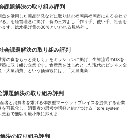
社会課題解決の取り組み評判
用魚を活用した商品開発などに取り組む福岡県福岡市にある会社で
守る」を経営理念に掲げ、食の三方よし「作り手、使い手、社会を
ます。総水揚げ量の30％といわれる規格外...
 社会課題解決の取り組み評判
世界の食をもっと楽しく」をミッションに掲げ、生鮮流通のDXを
構築に取り組む企業です。食産業をはじめとした現代のビジネス全
・大量消費」という価値観には、「大量廃棄...
 社会課題解決の取り組み評判
業生産者と消費者を繋げる体験型マーケットプレイスを提供する企業
可視化し、消費者の思考や嗜好と結びつける「tore system」
更新で無駄を最小限に抑えま...
会課題解決の取り組み評判