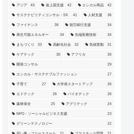
アジア
43
途上国支援
42
エシカル商品
42
サステナビリティコンサル・SX
41
人材支援
36
ファイナンス
36
就労移行支援
34
再生可能エネルギー
34
先端医療技術
34
まちづくり
33
高齢化社会
32
気候変動
31
ケアテック
30
アフリカ
30
開発コンサル
29
エシカル・サステナブルファッション
27
子育て
27
大学発スタートアップ
26
エドテック
26
バイオテック
26
森林保全
25
アグリテック
24
NPO・ソーシャルビジネス支援
23
グリーンテクノロジー
22
習い事・フリースクール
21
プラスチック問題
21