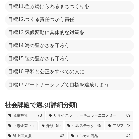
目標11.住み続けられるまちづくりを
目標12.つくる責任つかう責任
目標13.気候変動に具体的な対策を
目標14.海の豊かさを守ろう
目標15.陸の豊かさも守ろう
目標16.平和と公正をすべての人に
目標17.パートナーシップで目標を達成しよう
社会課題で選ぶ(詳細分類)
児童福祉
73
リサイクル・サーキュラーエコノミー
69
上場企業
65
介護
59
ヘルステック
45
アジア
43
途上国支援
42
エシカル商品
42