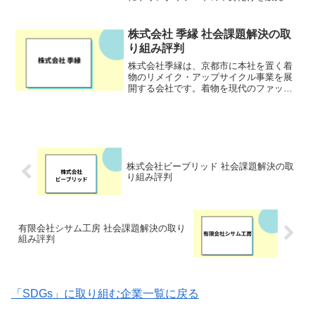
購入できるプラットフォームを提供して
いる企業です。「中身だけ」というユニ
ークな視点からのアプローチは、環境問
株式会社 季縁 社会課題解決の取
題に関心を持つ消費者のニ...
り組み評判
株式会社季縁は、京都市に本社を置く着
物のリメイク・アップサイクル事業を展
開する会社です。着物を現代のファッシ
ョンに合うドレスやワンピースなどにア
ップサイクルすることで、新たな価値を
与え、着物の伝統技術や文化の継承を目
指しています。HP:選ば...
株式会社ビーブリッド 社会課題解決の取
り組み評判
有限会社シサム工房 社会課題解決の取り
組み評判
「SDGs」に取り組む企業一覧に戻る