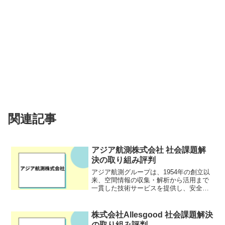
関連記事
アジア航測株式会社 社会課題解
決の取り組み評判
アジア航測グループは、1954年の創立以
来、空間情報の収集・解析から活用まで
一貫した技術サービスを提供し、安全で
豊かな社会を支えることを使命としてき
た空間情報コンサルタント企業です。航
空機やセンサーを用いた空間情報の収
株式会社Allesgood 社会課題解決
集・解析、国土保全や社...
の取り組み評判