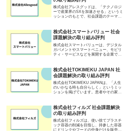
株式会社アレスグッドは、「テクノロジ
ーで産業界のSXを加速させる」というミ
ッションのもとで、社会課題のテーマか
ら企業と学生が繋がれる「エシカル就
活」を運営しています。「エシカル就
活」は、ジェンダー平等、気候変動、地
株式会社スマートバリュー 社会
方創生などの社会課題に取り...
課題解決の取り組み評判
株式会社スマートバリューは、デジタル
ガバメントやスマートベニュー、モビリ
ティ・サービスなどを展開する企業で
す。スマート＆テクノロジーで歴史に残
る社会システムを創ります。新しい社会
の仕組みをフィジカルとデジタルの融合
株式会社TOKIMEKU JAPAN 社
によってデータを駆使した最...
会課題解決の取り組み評判
株式会社TOKIMEKU JAPANは、「人生
のいかなる時も自分らしく」というミッ
ションを掲げています。患者やその家
族、医療従事者がより快適で自分らしい
生活を送れる製品やサービスを展開して
います。ケア・介護用品の開発から販
株式会社フィルズ 社会課題解決
売、病院内の店舗運...
の取り組み評判
株式会社フィルズは、使い捨てプラスチ
ック容器の削減を目指し、持参した容器
にドリンクやフードの中身だけを販売・