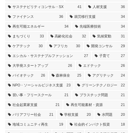
サステナビリティコンサル・SX
41
人材支援
36
ファイナンス
36
就労移行支援
34
再生可能エネルギー
34
先端医療技術
34
まちづくり
33
高齢化社会
32
気候変動
31
ケアテック
30
アフリカ
30
開発コンサル
29
エシカル・サステナブルファッション
27
子育て
27
大学発スタートアップ
26
エドテック
26
バイオテック
26
森林保全
25
アグリテック
24
NPO・ソーシャルビジネス支援
23
グリーンテクノロジー
22
習い事・フリースクール
21
プラスチック問題
21
社会起業家支援
21
再生可能素材・資源
21
バリアフリー社会
21
学校支援
20
水問題
20
地域コミュニティ再生
19
社会的インパクト投資
18