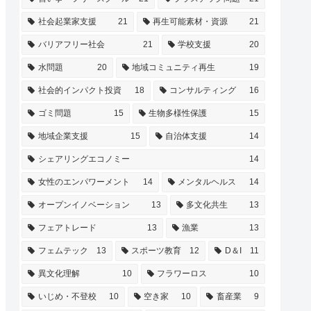
社会起業家支援
21
再生可能素材・資源
21
バリアフリー社会
21
学校支援
20
水問題
20
地域コミュニティ再生
19
社会的インパクト投資
18
コンサルティング
16
ゴミ問題
15
生物多様性保護
15
地域企業支援
15
自治体支援
14
シェアリングエコノミー
14
女性のエンパワーメント
14
メンタルヘルス
14
オープンイノベーション
13
多文化共生
13
フェアトレード
13
漁業
13
フェムテック
13
スポーツ教育
12
D＆I
11
異文化理解
10
フラワーロス
10
いじめ・不登校
10
空き家
10
畜産業
9