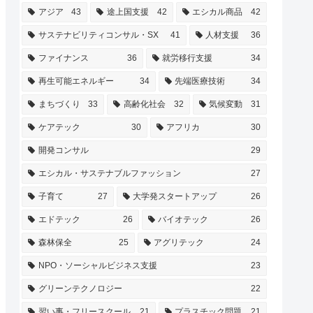
アジア
43
途上国支援
42
エシカル商品
42
サステナビリティコンサル・SX
41
人材支援
36
ファイナンス
36
就労移行支援
34
再生可能エネルギー
34
先端医療技術
34
まちづくり
33
高齢化社会
32
気候変動
31
ケアテック
30
アフリカ
30
開発コンサル
29
エシカル・サステナブルファッション
27
子育て
27
大学発スタートアップ
26
エドテック
26
バイオテック
26
森林保全
25
アグリテック
24
NPO・ソーシャルビジネス支援
23
グリーンテクノロジー
22
習い事・フリースクール
21
プラスチック問題
21