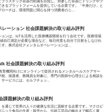
てプラスチック容器の削減を目指し、持参した容器にドリンクやフ
できるプラットフォームを提供している企業です。「中身だけ」と
ローチは、環境問題に関心を持つ消費者のニ...
ペレーション 社会課題解決の取り組み評判
ョンは、IoTを活用した医療機器開発を行う会社です。医療現場
糖値自己測定が必要な場合など、毎日何度も自分で注射をしなけれ
す。株式会社クォンタムオペレーションは...
o talk 社会課題解決の取り組み評判
alkは、教育機関向けにオンラインで提供されるメンタルヘルスケアサー
学校、保護者、教職員を対象に、専門の医師や心理士による相談を
サービスには、セルフチェッ...
社会課題解決の取り組み評判
」を通じて世界の人々の健康な生活に貢献する企業です。マクロビ
ガニック食品の生産・販売から、伝統工芸品の輸出まで幅広く展