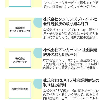
したユニークなサービスを提供する企業
です。複業先生というマッチングサービ
スを通じて、企業人や専門家など外部人
材が学校現場で教鞭を執る機会を提供
し、児童生徒が社会とつながりながら多
株式会社タクミンズプレイス 社
様な学びを深めるこ...
会課題解決の取り組み評判
株式会社タクミンズプレイスは、障がい
児とその家族が普通の生活を享受できる
ようにするために、通所支援事業所等を
運営している会社です。子どもたちにス
トレスのない居場所を提供するために、
そこで働く大人がストレスなく楽しく仕
株式会社アンカーマン 社会課題
事できる良い職場作り・良...
解決の取り組み評判
株式会社アンカーマンは、酒造業に特化
した経営支援を行う会社です。100年以上
の歴史をもつ酒蔵も多い一方、後継者不
足や日本酒消費量の減少などから、やむ
なく廃業の道を選択する蔵も少なくあり
ません。「伝統文化から日本を刺激す
株式会社REARS 社会課題解決の
る」をスローガンに掲げ...
取り組み評判
株式会社REARSは、食に関わる全ての人
の幸せをつくるという理念で、飲食店様
向け自社サービス FOOD PASSPORTの
提供を行っています。