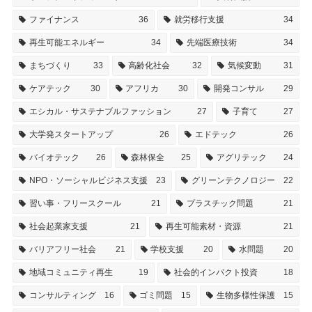
ファイナンス
36
就労移行支援
34
再生可能エネルギー
34
先端医療技術
34
まちづくり
33
高齢化社会
32
気候変動
31
ケアテック
30
アフリカ
30
開発コンサル
29
エシカル・サステナブルファッション
27
子育て
27
大学発スタートアップ
26
エドテック
26
バイオテック
26
森林保全
25
アグリテック
24
NPO・ソーシャルビジネス支援
23
グリーンテクノロジー
22
習い事・フリースクール
21
プラスチック問題
21
社会起業家支援
21
再生可能素材・資源
21
バリアフリー社会
21
学校支援
20
水問題
20
地域コミュニティ再生
19
社会的インパクト投資
18
コンサルティング
16
ゴミ問題
15
生物多様性保護
15