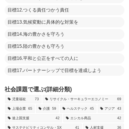
目標12.つくる責任つかう責任
目標13.気候変動に具体的な対策を
目標14.海の豊かさを守ろう
目標15.陸の豊かさも守ろう
目標16.平和と公正をすべての人に
目標17.パートナーシップで目標を達成しよう
社会課題で選ぶ(詳細分類)
児童福祉
73
リサイクル・サーキュラーエコノミー
69
上場企業
65
介護
59
ヘルステック
45
アジア
43
途上国支援
42
エシカル商品
42
サステナビリティコンサル・SX
41
人材支援
36