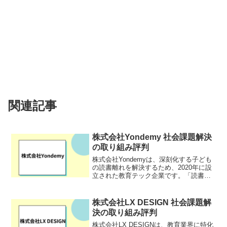
関連記事
株式会社Yondemy 社会課題解決
の取り組み評判
株式会社Yondemyは、深刻化する子ども
の読書離れを解決するため、2020年に設
立された教育テック企業です。「読書は
一生モノの習い事」をテーマに、AIやゲ
ーム感覚のアプリを活用したオンライン
教育読書を提供しています。子どもたち
株式会社LX DESIGN 社会課題解
が読書に楽し...
決の取り組み評判
株式会社LX DESIGNは、教育業界に特化