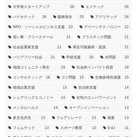
大学発スタートアップ
26
エドテック
26
バイオテック
26
森林保全
25
アグリテック
24
NPO・ソーシャルビジネス支援
23
グリーンテクノロジー
22
習い事・フリースクール
21
プラスチック問題
21
社会起業家支援
21
再生可能素材・資源
21
バリアフリー社会
21
学校支援
20
水問題
20
地域コミュニティ再生
19
社会的インパクト投資
18
コンサルティング
16
ゴミ問題
15
生物多様性保護
15
地域企業支援
15
自治体支援
14
シェアリングエコノミー
14
女性のエンパワーメント
14
メンタルヘルス
14
オープンイノベーション
13
多文化共生
13
フェアトレード
13
漁業
13
フェムテック
13
スポーツ教育
12
D＆I
11