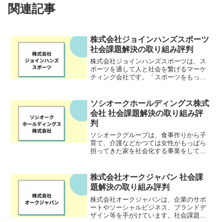
関連記事
株式会社ジョインハンズスポーツ
社会課題解決の取り組み評判
株式会社ジョインハンズスポーツは、ス
ポーツを通して人と社会を繋げるマーケ
ティング会社です。「スポーツをもっと
身近で、気軽に」というビジョンのも
と、プロ野球チームやリーグ、スポーツ
ブランドのマーケティングサポートをし
ソシオークホールディングス株式
ています。HP:
会社 社会課題解決の取り組み評
判
ソシオークグループは、食事作りから子
育て、介護などかつては女性がもっぱら
担ってきた家を社会化する事業をしてい
ます。社会貢献型事業をビジネスの中心
にするこの経営スタイルは、現在でもフ
ードサービスや子育て支援など幅広い事
株式会社オークジャパン 社会課
業に根付いています。また...
題解決の取り組み評判
株式会社オークジャパンは、企業のサポ
ートやソーシャルビジネス、ブランドデ
ザイン等を手がけています。社会課題の