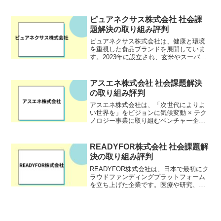
解決を目指して、企業や組織、社員の存
在意義やアイデンティティを融合させる
「De＋Sign」というデザイン手法で、サ
ピュアネクサス株式会社 社会課
ステナブルな世の中...
題解決の取り組み評判
ピュアネクサス株式会社は、健康と環境
を重視した食品ブランドを展開していま
す。2023年に設立され、玄米やスーパー
フードを使用した製品の製造・販売を通
じて、持続可能な社会の実現を目指して
います。同社は「食も環境も原点に還ろ
アスエネ株式会社 社会課題解決
う」をスローガンに、...
の取り組み評判
アスエネ株式会社は、「次世代によりよ
い世界を」をビジョンに気候変動 × テク
ノロジー事業に取り組むベンチャー企業
です。
READYFOR株式会社 社会課題解
決の取り組み評判
READYFOR株式会社は、日本で最初にク
ラウドファンディングプラットフォーム
を立ち上げた企業です。医療や研究、地
域、文化など、既存の資本主義だけでは
資金が流れにくい領域の取り組みを支援
し、お金の流れを生み出していくことを
使命としています。...