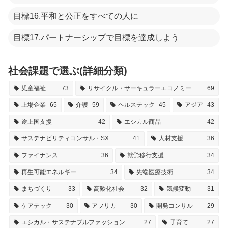
目標16.平和と公正をすべての人に
目標17.パートナーシップで目標を達成しよう
社会課題で選ぶ(詳細分類)
児童福祉
73
リサイクル・サーキュラーエコノミー
69
上場企業
65
介護
59
ヘルステック
45
アジア
43
途上国支援
42
エシカル商品
42
サステナビリティコンサル・SX
41
人材支援
36
ファイナンス
36
就労移行支援
34
再生可能エネルギー
34
先端医療技術
34
まちづくり
33
高齢化社会
32
気候変動
31
ケアテック
30
アフリカ
30
開発コンサル
29
エシカル・サステナブルファッション
27
子育て
27