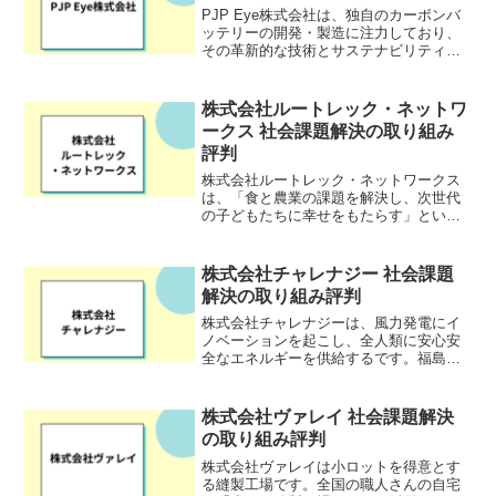
PJP Eye株式会社は、独自のカーボンバ
ッテリーの開発・製造に注力しており、
その革新的な技術とサステナビリティへ
の貢献が注目されている会社です。正極
負極ともオーガニックな素材で作られた
バッテリーを手掛け、環境に優しく、高
株式会社ルートレック・ネットワ
性能なバッテリー技...
ークス 社会課題解決の取り組み
評判
株式会社ルートレック・ネットワークス
は、「食と農業の課題を解決し、次世代
の子どもたちに幸せをもたらす」という
理念のもと、デジタルファーミングシス
テムの研究開発およびその導入・運用支
援を手掛ける企業です。米国、イスラエ
株式会社チャレナジー 社会課題
ル、日本の3カ国で特許を...
解決の取り組み評判
株式会社チャレナジーは、風力発電にイ
ノベーションを起こし、全人類に安心安
全なエネルギーを供給するです。福島の
原発事故をきっかけに日本のエネルギー
問題に着目し、風力発電を普及させるべ
く、風向風速の変化に強い垂直軸型マグ
株式会社ヴァレイ 社会課題解決
ナス式風力発電機の開発を...
の取り組み評判
株式会社ヴァレイは小ロットを得意とす
る縫製工場です。全国の職人さんの自宅