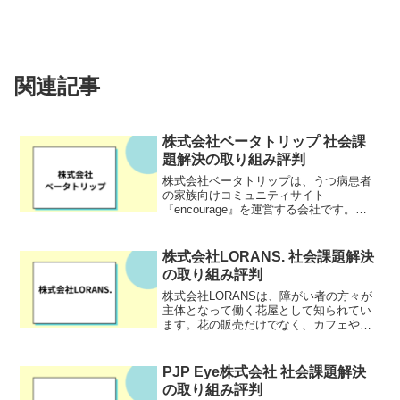
関連記事
株式会社ベータトリップ 社会課
題解決の取り組み評判
株式会社ベータトリップは、うつ病患者
の家族向けコミュニティサイト
『encourage』を運営する会社です。
encourageは、うつ病患者の家族を悩みや
孤独から解消することを目指していま
す。患者やその家族、医療・産業保健分
株式会社LORANS. 社会課題解決
野の知識・経験を体...
の取り組み評判
株式会社LORANSは、障がい者の方々が
主体となって働く花屋として知られてい
ます。花の販売だけでなく、カフェやグ
ループホームの運営など、多岐にわたる
事業をおこない、それぞれの個性や能力
を活かした働き方を支援しています。同
PJP Eye株式会社 社会課題解決
社が目指すのは、花を...
の取り組み評判