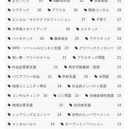
まちづくり
33
高齢化社会
32
気候変動
31
ケアテック
30
アフリカ
30
開発コンサル
29
エシカル・サステナブルファッション
27
子育て
27
大学発スタートアップ
26
エドテック
26
バイオテック
26
森林保全
25
アグリテック
24
NPO・ソーシャルビジネス支援
23
グリーンテクノロジー
22
習い事・フリースクール
21
プラスチック問題
21
社会起業家支援
21
再生可能素材・資源
21
バリアフリー社会
21
学校支援
20
水問題
20
地域コミュニティ再生
19
社会的インパクト投資
18
コンサルティング
16
ゴミ問題
15
生物多様性保護
15
地域企業支援
15
自治体支援
14
シェアリングエコノミー
14
女性のエンパワーメント
14
メンタルヘルス
14
オープンイノベーション
13