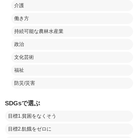
介護
働き方
持続可能な農林水産業
政治
文化芸術
福祉
防災/災害
SDGsで選ぶ
目標1.貧困をなくそう
目標2.飢餓をゼロに