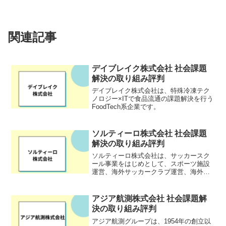
関連記事
デイブレイク株式会社 社会課題
解決の取り組み評判
デイブレイク株式会社は、特殊冷凍テク
ノロジー×ITで食品流通の課題解決を行う
FoodTech系企業です。
ソルティーロ株式会社 社会課題
解決の取り組み評判
ソルティーロ株式会社は、サッカースク
ール事業をはじめとして、スポーツ施設
運営、海外サッカークラブ運営、海外イ
ンターンシッププログラムなどを行う会
社です。本田圭佑氏がプロデュースした
事業であり、サッカースクールは日本国
アジア航測株式会社 社会課題解
内48校、海外6校を展開...
決の取り組み評判
アジア航測グループは、1954年の創立以