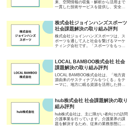
来、空間情報の収集・解析から活用まで
一貫した技術サービスを提供し、安全で
豊かな社会を支えることを使命としてき
た空間情報コンサルタント企業です。航
空機やセンサーを用いた空間情報の収
株式会社ジョインハンズスポーツ
集・解析、国土保全や社...
社会課題解決の取り組み評判
株式会社ジョインハンズスポーツは、ス
ポーツを通して人と社会を繋げるマーケ
ティング会社です。「スポーツをもっと
身近で、気軽に」というビジョンのも
と、プロ野球チームやリーグ、スポーツ
ブランドのマーケティングサポートをし
LOCAL BAMBOO株式会社 社会
ています。HP:
課題解決の取り組み評判
LOCAL BAMBOO株式会社は、「地方資
源由来のサスティナブルをつくる」をテ
ーマに、地方に眠る資源を活用した持続
可能な事業を創造する企業です。放置竹
林の活用から町屋の再生、都市型農園の
プロデュースまで、地域資源を活かした
hub株式会社 社会課題解決の取り
多角的な事業を展...
組み評判
hub株式会社は、主に障がい者向けの訪問
介護事業を行っています。介護業界の課
題を解決するため、従来の業務形態にと
らわれず、柔軟な働き方を提供する新し
い介護のカタチを目指しています。特