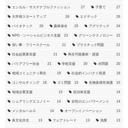
エシカル・サステナブルファッション
27
子育て
27
大学発スタートアップ
26
エドテック
26
バイオテック
26
森林保全
25
アグリテック
24
NPO・ソーシャルビジネス支援
23
グリーンテクノロジー
22
習い事・フリースクール
21
プラスチック問題
21
社会起業家支援
21
再生可能素材・資源
21
バリアフリー社会
21
学校支援
20
水問題
20
地域コミュニティ再生
19
社会的インパクト投資
18
コンサルティング
16
ゴミ問題
15
生物多様性保護
15
地域企業支援
15
自治体支援
14
シェアリングエコノミー
14
女性のエンパワーメント
14
メンタルヘルス
14
オープンイノベーション
13
多文化共生
13
フェアトレード
13
漁業
13