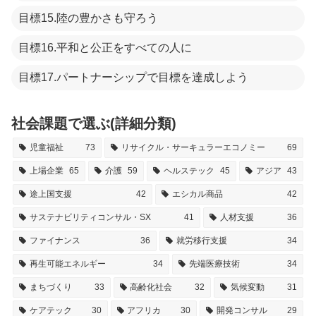
目標15.陸の豊かさも守ろう
目標16.平和と公正をすべての人に
目標17.パートナーシップで目標を達成しよう
社会課題で選ぶ(詳細分類)
児童福祉
73
リサイクル・サーキュラーエコノミー
69
上場企業
65
介護
59
ヘルステック
45
アジア
43
途上国支援
42
エシカル商品
42
サステナビリティコンサル・SX
41
人材支援
36
ファイナンス
36
就労移行支援
34
再生可能エネルギー
34
先端医療技術
34
まちづくり
33
高齢化社会
32
気候変動
31
ケアテック
30
アフリカ
30
開発コンサル
29