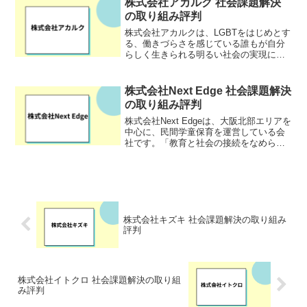
株式会社アカルク 社会課題解決
ォームは、政治的な中...
の取り組み評判
株式会社アカルクは、LGBTをはじめとす
る、働きづらさを感じている誰もが自分
らしく生きられる明るい社会の実現に取
り組む企業です。
株式会社Next Edge 社会課題解決
の取り組み評判
株式会社Next Edgeは、大阪北部エリアを
中心に、民間学童保育を運営している会
社です。「教育と社会の接続をなめらか
にする事」を目標に掲げ、学童保育の運
営を通じて、子どもたちの自発的なチャ
レンジや学びの機会を提供しています。
子どもたちの「...
株式会社キズキ 社会課題解決の取り組み
評判
株式会社イトクロ 社会課題解決の取り組
み評判