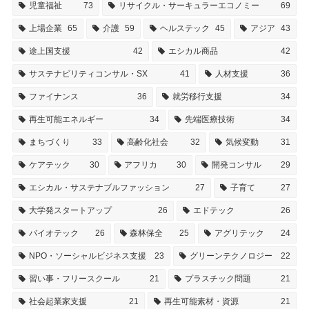
児童福祉
73
リサイクル・サーキュラーエコノミー
69
上場企業
65
介護
59
ヘルステック
45
アジア
43
途上国支援
42
エシカル商品
42
サステナビリティコンサル・SX
41
人材支援
36
ファイナンス
36
就労移行支援
34
再生可能エネルギー
34
先端医療技術
34
まちづくり
33
高齢化社会
32
気候変動
31
ケアテック
30
アフリカ
30
開発コンサル
29
エシカル・サステナブルファッション
27
子育て
27
大学発スタートアップ
26
エドテック
26
バイオテック
26
森林保全
25
アグリテック
24
NPO・ソーシャルビジネス支援
23
グリーンテクノロジー
22
習い事・フリースクール
21
プラスチック問題
21
社会起業家支援
21
再生可能素材・資源
21