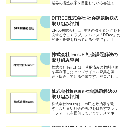
業界の構造改革を目指している会社で
す。生産者→市場→仲卸→花屋→エンド
ユーザーという従来の一方通行の商流を
プラットフォームでつなぎ、地域に関係
DFREE株式会社 社会課題解決の
なくニーズに沿った花を...
取り組み評判
DFree株式会社は、排泄のタイミングを予
測するウェアラブルデバイス「DFree」の
開発・販売を行っている企業です。世界
規模で進行中の高齢化社会に対応したソ
リューションを提供し、介護業界や高齢
者向けのサービスに大きな変革を目指し
株式会社TerrUP 社会課題解決の
ています。H...
取り組み評判
株式会社TerrUPは、使用済みの竹割り箸
を再利用したアップサイクル家具を製
造・販売している企業です。廃棄される
はずの竹割り箸に新たな価値を見出し、
環境問題解決の一端を担うとともに、サ
ステナブルなライフスタイルを提案して
株式会社issues 社会課題解決の
います。「地球（テラ...
取り組み評判
株式会社issuesは、市民と政治家を繋
ぎ、より良い社会の実現を目指すプラッ
トフォームを提供しています。スマホを
通じて、市民は身近な問題を政治家に直
接伝え、政治家は市民の声を政策に反映
させることができます。このプラットフ