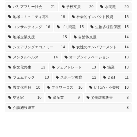
バリアフリー社会
21
学校支援
20
水問題
20
地域コミュニティ再生
19
社会的インパクト投資
18
コンサルティング
16
ゴミ問題
15
生物多様性保護
15
地域企業支援
15
自治体支援
14
シェアリングエコノミー
14
女性のエンパワーメント
14
メンタルヘルス
14
オープンイノベーション
13
多文化共生
13
フェアトレード
13
漁業
13
フェムテック
13
スポーツ教育
12
D＆I
11
異文化理解
10
フラワーロス
10
いじめ・不登校
10
空き家
10
畜産業
9
労働環境改善
8
介護施設運営
8