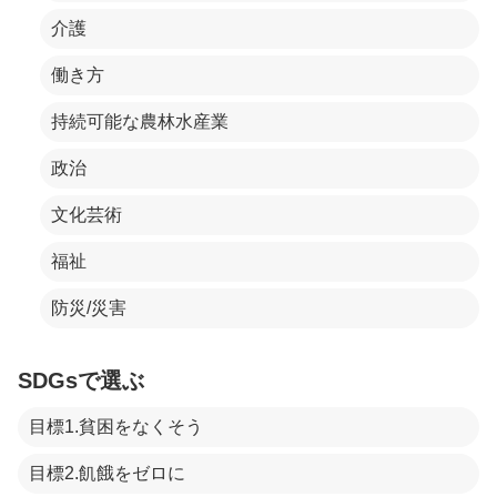
介護
働き方
持続可能な農林水産業
政治
文化芸術
福祉
防災/災害
SDGsで選ぶ
目標1.貧困をなくそう
目標2.飢餓をゼロに