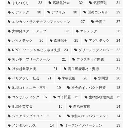
まちづくり
33
高齢化社会
32
気候変動
31
ケアテック
30
アフリカ
30
開発コンサル
29
エシカル・サステナブルファッション
27
子育て
27
大学発スタートアップ
26
エドテック
26
バイオテック
26
森林保全
25
アグリテック
24
NPO・ソーシャルビジネス支援
23
グリーンテクノロジー
22
習い事・フリースクール
21
プラスチック問題
21
社会起業家支援
21
再生可能素材・資源
21
バリアフリー社会
21
学校支援
20
水問題
20
地域コミュニティ再生
19
社会的インパクト投資
18
コンサルティング
16
ゴミ問題
15
生物多様性保護
15
地域企業支援
15
自治体支援
14
シェアリングエコノミー
14
女性のエンパワーメント
14
メンタルヘルス
14
オープンイノベーション
13