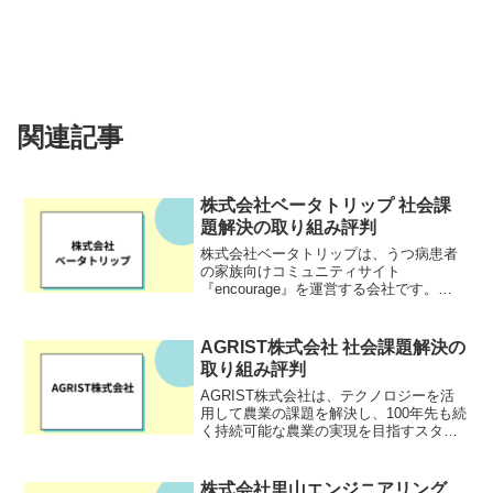
関連記事
株式会社ベータトリップ 社会課
題解決の取り組み評判
株式会社ベータトリップは、うつ病患者
の家族向けコミュニティサイト
『encourage』を運営する会社です。
encourageは、うつ病患者の家族を悩みや
孤独から解消することを目指していま
す。患者やその家族、医療・産業保健分
AGRIST株式会社 社会課題解決の
野の知識・経験を体...
取り組み評判
AGRIST株式会社は、テクノロジーを活
用して農業の課題を解決し、100年先も続
く持続可能な農業の実現を目指すスター
トアップ企業です。AIを搭載した自動収
穫ロボットを開発し、スマート農業を全
国で展開しています。本社は宮崎県新富
株式会社里山エンジニアリング