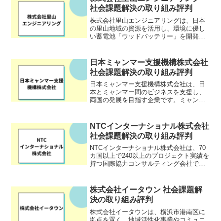
町にあり、20...
社会課題解決の取り組み評判
株式会社里山エンジニアリングは、日本
の里山地域の資源を活用し、環境に優し
い蓄電池「ウッドバッテリー」を開発し
ている企業です。木材を電極材とするこ
とで、レアメタルの使用を削減し、持続
可能な社会の実現を目指しています。同
日本ミャンマー支援機構株式会社
社は、東北大学との連携の...
社会課題解決の取り組み評判
日本ミャンマー支援機構株式会社は、日
本とミャンマー間のビジネスを支援し、
両国の発展を目指す企業です。ミャンマ
ーへの進出を検討する日本の中小企業に
対して、人材採用、工場設立、市場調査
など、幅広いサポートを提供していま
NTCインターナショナル株式会社
す。特に、ミャンマー人材の...
社会課題解決の取り組み評判
NTCインターナショナル株式会社は、70
カ国以上で240以上のプロジェクト実績を
持つ国際協力コンサルティング会社で
す。農業・農村開発、水資源・灌漑開
発、平和構築・復興支援など、幅広い分
野で途上国の課題解決を支援していま
株式会社イータウン 社会課題解
す。特に、アフリカ地域...
決の取り組み評判
株式会社イータウンは、横浜市港南区に
拠点を置く、地域活性化事業やコミュニ