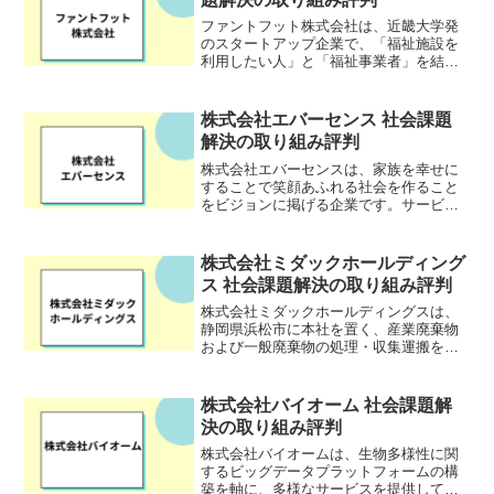
ファントフット株式会社は、近畿大学発
のスタートアップ企業で、「福祉施設を
利用したい人」と「福祉事業者」を結び
つけるサービス「ぞうのあしあと」を運
営しています。「ぞうのあしあと」は、
西宮市を中心に近隣の尼崎市、芦屋市、
株式会社エバーセンス 社会課題
伊丹市に特化した福祉サー...
解決の取り組み評判
株式会社エバーセンスは、家族を幸せに
することで笑顔あふれる社会を作ること
をビジョンに掲げる企業です。サービス
には、妊娠アプリ「ninaru」や、毎日の子
育てをサポートする「ninaru baby」、パ
パ専用アプリ「パパninaru」、小学生...
株式会社ミダックホールディング
ス 社会課題解決の取り組み評判
株式会社ミダックホールディングスは、
静岡県浜松市に本社を置く、産業廃棄物
および一般廃棄物の処理・収集運搬を行
う静岡県大手の廃棄物処理会社です。
1952年の創業以来、廃棄物の適正処理を
通じて循環型社会の確立を目指し、環境
株式会社バイオーム 社会課題解
問題解決に貢献していま...
決の取り組み評判
株式会社バイオームは、生物多様性に関
するビッグデータプラットフォームの構
築を軸に、多様なサービスを提供してい