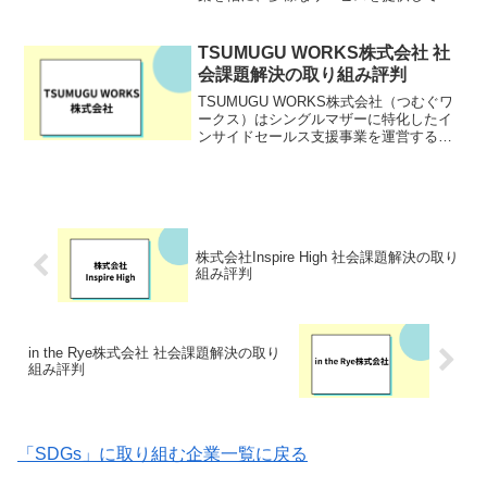
るベンチャー企業です。特に、市民科学
の概念を取り入れ、一般の人々が収集し
た生物のデータを活用することで、より
TSUMUGU WORKS株式会社 社
詳細な生態系の理解を目指...
会課題解決の取り組み評判
TSUMUGU WORKS株式会社（つむぐワ
ークス）はシングルマザーに特化したイ
ンサイドセールス支援事業を運営する会
社です。「子育て」と「経済的安定」の
両立ができる働き方を生み出し、ひとり
親世帯のワーキングプアの改善に取り組
んでいます。TS...
株式会社Inspire High 社会課題解決の取り
組み評判
in the Rye株式会社 社会課題解決の取り
組み評判
「SDGs」に取り組む企業一覧に戻る