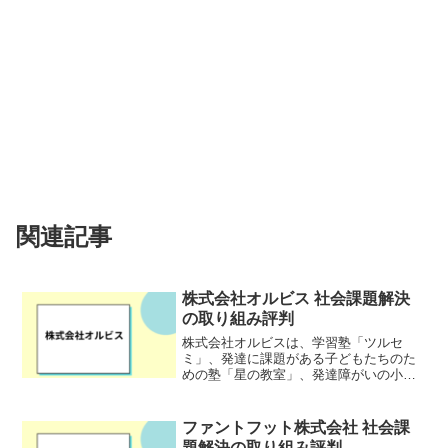
関連記事
株式会社オルビス 社会課題解決
の取り組み評判
株式会社オルビスは、学習塾「ツルセ
ミ」、発達に課題がある子どもたちのた
めの塾「星の教室」、発達障がいの小学
生・中学生・高校生を対象とした放課後
等デイサービス「星の広場」の3つの事業
を柱に、学習面や生活面、療育など、多
ファントフット株式会社 社会課
方面から子どもたちへの支...
題解決の取り組み評判