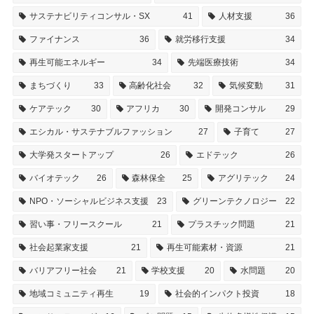
サステナビリティコンサル・SX
41
人材支援
36
ファイナンス
36
就労移行支援
34
再生可能エネルギー
34
先端医療技術
34
まちづくり
33
高齢化社会
32
気候変動
31
ケアテック
30
アフリカ
30
開発コンサル
29
エシカル・サステナブルファッション
27
子育て
27
大学発スタートアップ
26
エドテック
26
バイオテック
26
森林保全
25
アグリテック
24
NPO・ソーシャルビジネス支援
23
グリーンテクノロジー
22
習い事・フリースクール
21
プラスチック問題
21
社会起業家支援
21
再生可能素材・資源
21
バリアフリー社会
21
学校支援
20
水問題
20
地域コミュニティ再生
19
社会的インパクト投資
18