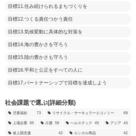
目標11.住み続けられるまちづくりを
目標12.つくる責任つかう責任
目標13.気候変動に具体的な対策を
目標14.海の豊かさを守ろう
目標15.陸の豊かさも守ろう
目標16.平和と公正をすべての人に
目標17.パートナーシップで目標を達成しよう
社会課題で選ぶ(詳細分類)
児童福祉
73
リサイクル・サーキュラーエコノミー
69
上場企業
65
介護
59
ヘルステック
45
アジア
43
途上国支援
42
エシカル商品
42